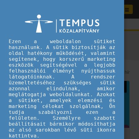
Aktuális híreink
Ezen a weboldalon sütiket
használunk. A sütik biztosítják az
oldal hatékony működését, valamint
segítenek, hogy korszerű marketing
eszközök segítségével a legjobb
felhasználói élményt nyújthassuk
8
/ 290 hír
látogatóinknak. A rendszer
üzemeltetéséhez szükséges sütik
azonnal elindulnak, amikor
meglátogatja weboldalunkat. Azokat
a sütiket, amelyek elemzési és
marketing célokat szolgálnak, Ön
tudja szabályozni ezen a
felületen. Személyre szabott
beállításait bármikor módosíthatja
az alsó sarokban lévő süti ikonra
kattintva.
Európai választások: A fiatalok szerepe