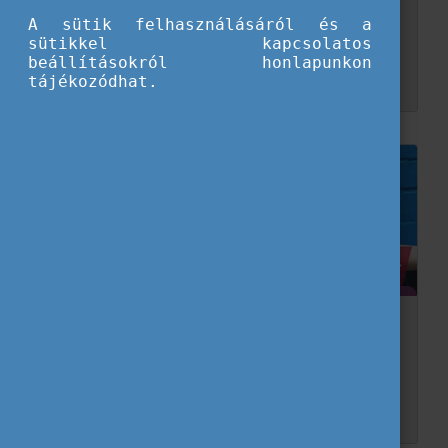
Európában
A sütik felhasználásáról és a
sütikkel kapcsolatos
A 2024-es európai választásokon való részvétellel mindenki kifejezheti véleményét Európa jövőjéről! Hallgasd meg az Eurodesk Brussels Link (EBL) Kira Marie Peter Hansennel, a legfiatalab...
beállításokról honlapunkon
tájékozódhat.
Várnak az Európai Ifjúsági Hét programjai!
Április 12-19. között újra itt az Európai Ifjúsági Hét, aminek során lehetőséged nyílik hangot adni az álmaidnak! Különböző eseményeken, workshopokon, beszélgetéseken vehetsz rész...