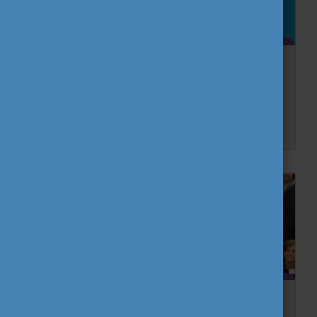
Miért érdemes szavaznod? 2. rész
Az Európai Parlament olyan jogszabályokat fogad el, amelyek Európa-szerte mindenkire hatással vannak, legyen szó nagy országokról vagy kis közösségekről, globális vagy helyi szinten. Vegy�...
Tavaszi találkozóját tartotta az Eurodesk