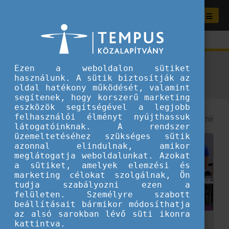
Aktuális híreink
Ezen a weboldalon sütiket
használunk. A sütik biztosítják az
oldal hatékony működését, valamint
segítenek, hogy korszerű marketing
eszközök segítségével a legjobb
felhasználói élményt nyújthassuk
8
/ 290 hír
látogatóinknak. A rendszer
üzemeltetéséhez szükséges sütik
azonnal elindulnak, amikor
meglátogatja weboldalunkat. Azokat
a sütiket, amelyek elemzési és
marketing célokat szolgálnak, Ön
tudja szabályozni ezen a
felületen. Személyre szabott
beállításait bármikor módosíthatja
az alsó sarokban lévő süti ikonra
kattintva.
20 év, 20 km - Így ünnepeltük a 2024-es