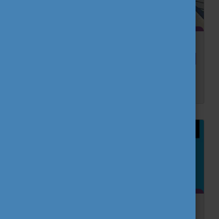
Vonatra fel! - Interjú a DiscoverEU
esélyegyenlőségi pályázattípus egyik nyertes
...
Egyik Eurodesk partnerünk, a szegedi Alternatíva Egyesület sikeres DiscoverEU pályázata segítségével öt, kevesebb lehetőséggel rendelkező 18 éves fiatal fedezhette fel Európát. A 10 nap...
Mi történik a választások után?