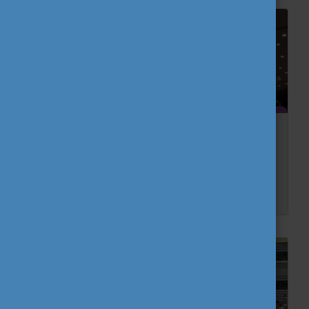
Klímakatasztrófa, digitális polgárság és eco-
design
Az Európai Ifjúsági Hét nyitóeseményéről Püspök Ádám, volt DiscoverEU utazó számol be.