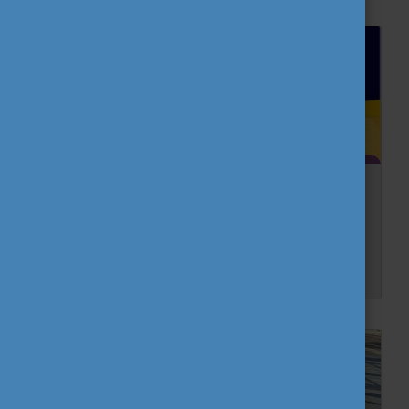
Megújult a Virtual facilitation guide
Új külsővel, de a régi tartalommal jelent meg az Eurodesk Brussels Link által kiadott Virtuális facilitációs útmutató - Útmutató az online megbeszélések és tréningek fejlesztéséhez (...