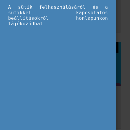
Európa-napot!
A sütik felhasználásáról és a
sütikkel kapcsolatos
A május 12-i Európa napon jubileumi futóversennyel ünnepeltük Európa egységét!
beállításokról honlapunkon
tájékozódhat.
Be Europe – Kevesebb, mint egy hónap az
európai választásokig!
Már nincs sok hátra, és kezdetét veszi a 2024-es európai választások! Hallgasd meg az Eurodesk Brussels Link (EBL) podcastjának legújabb epizódját, és tudd meg mit gondolnak a fiatalok az ...