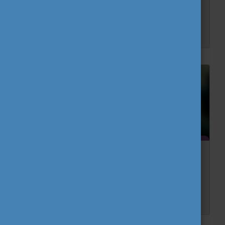
Az ifjúsági szakemberek digitális térben zajló munkáját segítő kiadványt jelentetett meg az IJAB.
Új kiadvány jelent meg az ifjúsági
szakemberek képzéséről
Az Európai Bizottság és az Európa Tanács együttműködésével megjelent kiadvány abba nyújt betekintést, hogy az ifjúsági szakemberek milyen módon képzik magukat, milyen formális és ne...