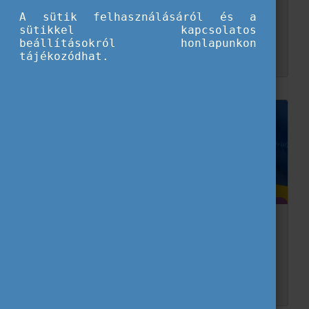
A sütik felhasználásáról és a
2022-ben, az Ifjúság Európai Évében az Eurodesk Brussels Link az Európában élő fiatalokat teszi a középpontba, hogy igazán megérthessük, milyen érzés 2022-ben európai fiatalként él...
sütikkel kapcsolatos
beállításokról honlapunkon
tájékozódhat.
Az Eurodesk Hálózat állásfoglalása Ukrajna
támogatására: Békét követelünk!
Mi, a 36 országot képviselő Eurodesk Hálózat azon dolgozunk, hogy segítsük a fiatalokat abban, hogy aktívan részt vegyenek egy befogadó, békés, demokratikus és szolidaritásra épülő t�...