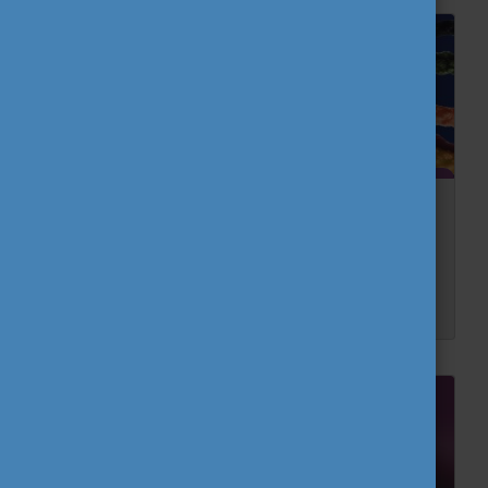
Megújult az Európai Ifjúsági Portál!
Az Európai Ifjúsági Portál a korábbihoz képest megújult arculattal és kibővült tartalommal várja a fiatalokat. Célcsoportja elsősorban a 13-30 éves korosztály, azok a fiatalok, akik a k...