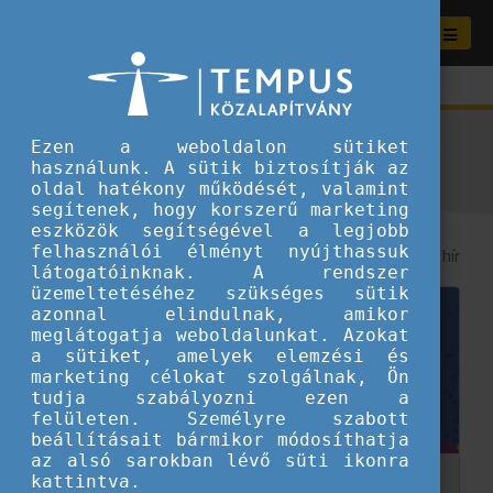
Aktuális híreink
Ezen a weboldalon sütiket
használunk. A sütik biztosítják az
oldal hatékony működését, valamint
segítenek, hogy korszerű marketing
eszközök segítségével a legjobb
felhasználói élményt nyújthassuk
8
/ 290 hír
látogatóinknak. A rendszer
üzemeltetéséhez szükséges sütik
azonnal elindulnak, amikor
meglátogatja weboldalunkat. Azokat
a sütiket, amelyek elemzési és
marketing célokat szolgálnak, Ön
tudja szabályozni ezen a
felületen. Személyre szabott
beállításait bármikor módosíthatja
az alsó sarokban lévő süti ikonra
kattintva.
Elindult a Be Europe Podcast!