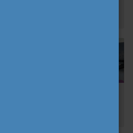
Sokáig bizonytalan voltam abban, mit csináljak az érettségi után. Ahelyett, hogy rögtön egyetemre mentem volna, inkább utazni szerettem volna, de közben valami hasznos dolgot is csinálni. Az...
Elhagyni Németországot
Mi jut először eszedbe, amikor azt hallod: Magyarország? Valószínűleg a Parlament épülete és a „Budapest” című dal George Ezrától. Legalábbis nekem ez volt az első gondoltatom.