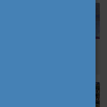
Az eddigi kalandom önkéntesként
Magyarországon
Mit keres egy 19 éves német lány Magyarországon? Valószínűleg én is ezt kérdeztem volna magamtól, ha valaki korábban mesél a mostani életemről.