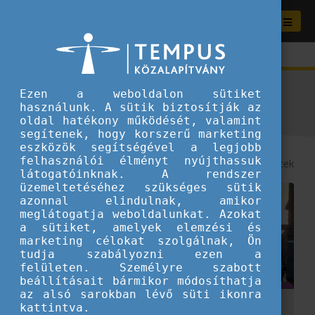
A Ti történeteitek
Ezen a weboldalon sütiket
használunk. A sütik biztosítják az
oldal hatékony működését, valamint
segítenek, hogy korszerű marketing
eszközök segítségével a legjobb
felhasználói élményt nyújthassuk
8
/ 65 történetek
látogatóinknak. A rendszer
üzemeltetéséhez szükséges sütik
azonnal elindulnak, amikor
meglátogatja weboldalunkat. Azokat
a sütiket, amelyek elemzési és
marketing célokat szolgálnak, Ön
tudja szabályozni ezen a
felületen. Személyre szabott
beállításait bármikor módosíthatja
az alsó sarokban lévő süti ikonra
kattintva.
Berlin, életünk kalandja