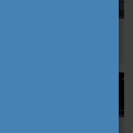
The Erasmus+ Generation for the Earth -
Összefogás a klímaválság ellen
2026. április közepén rendezték meg az „Erasmus+ Generation for the Earth” című konferenciát Rómában, ami a környezetvédelem és az éghajlatváltozás elleni küzdelem témájára fók...
Tanulj, hogy utazz! Utazz, hogy tanulj!