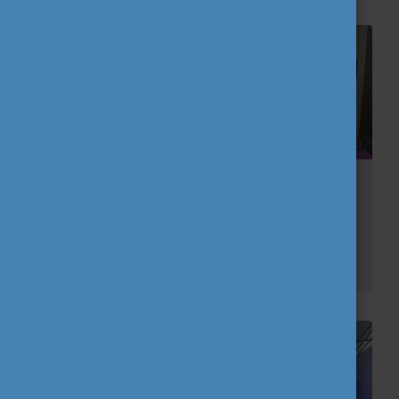
Tell your Story! ifjúsági csere
2026. március 2-9. között, a Fiatalok a részvételért Egyesület által, Liptódon megvalósult Erasmus+ ifjúsági cserén öt ország vett részt: Magyarország, Szlovákia, Litvánia, Bulgár...