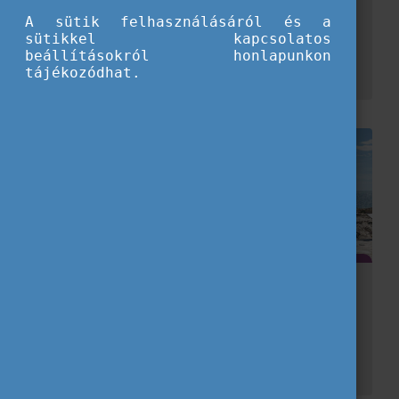
A sütik felhasználásáról és a
Végzős középiskolás évemben, 2023 szeptemberében az osztályomnak lehetősége volt ellátogatni Berlinbe, ahol az Erasmus+ mobilitási program támogatásával egy hetet tölthettünk el.
sütikkel kapcsolatos
beállításokról honlapunkon
tájékozódhat.
Ifjúsági csere Morairában
2026 tavaszán részt vettünk egy egyhetes Erasmus+ ifjúsági cserén Moraira városában Spanyolországban, ahol a Fiatalok a részvételért Egyesületet képviseltük. Már az első naptól nagyo...