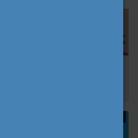
Mi is az az ifjúsági munka?
Találkoztál már az Eurodesk kifejezéssel, viszont nem tudod pontosan, hogy mit jelent? Kik azok, akik ennek a hálózatnak a tagjai? Mi a feladatuk és miben lehetnek a segítségedre? Hét részb...