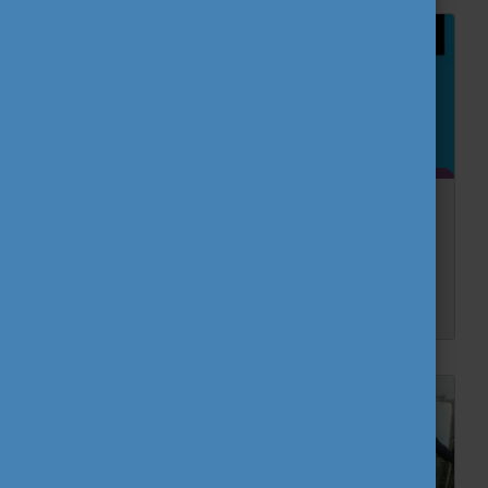
Választási kisokos – útmutató az európai
választásokhoz
A 2024-es év kiemelt eseménye az európai választások. Ismerd meg a szavazás menetét, szabályait és egyéb fontos információkat kisokosunk segítségével!