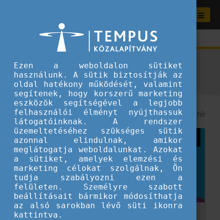
Aktuális híreink
Ezen a weboldalon sütiket
használunk. A sütik biztosítják az
oldal hatékony működését, valamint
segítenek, hogy korszerű marketing
eszközök segítségével a legjobb
felhasználói élményt nyújthassuk
8
/ 290 hír
látogatóinknak. A rendszer
üzemeltetéséhez szükséges sütik
azonnal elindulnak, amikor
meglátogatja weboldalunkat. Azokat
a sütiket, amelyek elemzési és
marketing célokat szolgálnak, Ön
tudja szabályozni ezen a
felületen. Személyre szabott
beállításait bármikor módosíthatja
az alsó sarokban lévő süti ikonra
kattintva.
Magyarország története az Európai Unióban