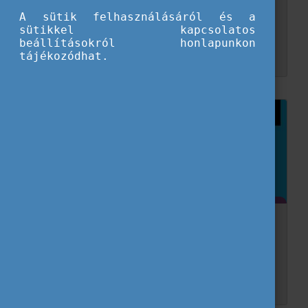
A sütik felhasználásáról és a
Idén május 1-jén ünnepeljük Magyarország Európai Unióhoz való csatlakozásának 20. évfordulóját. Ismerd meg röviden ezt a két évtizedes történetet!
sütikkel kapcsolatos
beállításokról honlapunkon
tájékozódhat.
Miért érdemes szavaznod? 1. rész
A 2024-es európai választásokon való részvétellel lehetőséged nyílik megváltoztatni az Európa életét! A Miért érdemes szavaznod? című 3 részes cikksorozatunkban megtudhatod, hogy mi�...