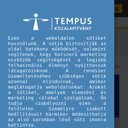
Aktuális híreink
Ezen a weboldalon sütiket
használunk. A sütik biztosítják az
oldal hatékony működését, valamint
segítenek, hogy korszerű marketing
eszközök segítségével a legjobb
felhasználói élményt nyújthassuk
8
/ 187 hír
látogatóinknak. A rendszer
üzemeltetéséhez szükséges sütik
azonnal elindulnak, amikor
meglátogatja weboldalunkat. Azokat
a sütiket, amelyek elemzési és
marketing célokat szolgálnak, Ön
tudja szabályozni ezen a
felületen. Személyre szabott
beállításait bármikor módosíthatja
az alsó sarokban lévő süti ikonra
kattintva.
Hasznos tippek ifjúsági szakembereknek