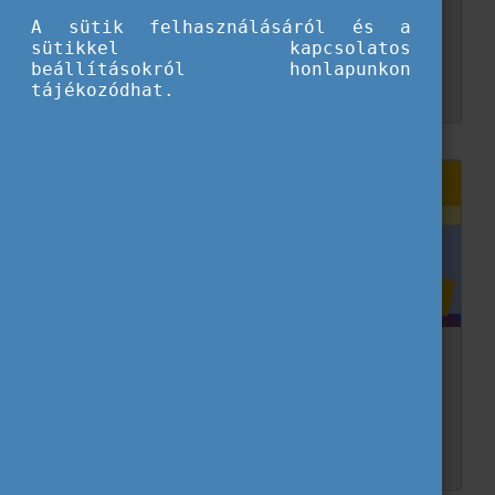
A sütik felhasználásáról és a
Július 16-19. között Szegeden zajlott a Tempus Közalapítvány és a Szegedi Tudományegyetem Juhász Gyula Pedagógusképző Kara által közösen szervezett Ifjúságszakmai Nyári Egyetem. Az e...
sütikkel kapcsolatos
beállításokról honlapunkon
tájékozódhat.
Az Eurodesk partner ifjúsági munkás és/vagy
információs szakember?
Az ifjúsági munka és az ifjúsági információ-szolgáltatás két olyan terület, amelyek kulcsfontosságú szerepet játszanak a fiatalok fejlődésében és jólétében. Míg mindkét terület...