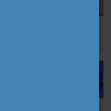
Új szabályok az Európai Szolidaritási Testület
önkéntességre vonatkozóan
Olyan új szabály lépett életbe, amely alapvetően befolyásolja, egy fiatal felnőtt hány önkéntes tevékenységben vehet részt az ESC-vel.
A repülés az egyetlen megoldás?