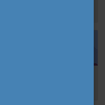
Magyarként abban a szerencsés helyzetben vagyunk, hogy a legtöbb európai ország könnyen megközelíthető többféleképpen, nem csak repülővel. A vonat, a busz vagy a komp csak néhány közl...
„A munka jövője, a jövő munkahelyei”
Lehetőségünk volt megismerkedni az ifjúsági munka legfrissebb lehetőségeivel az Ifjúságszakmai Nyári Egyetemen, amelyet a Tempus Közalapítvány és a Szegedi Tudományegyetem Juhász Gyula...