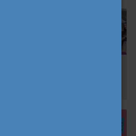
Kulturális kalandozások Egerben
Az Interrail vonatjegyet nyert fiatalok Európa-szerte számos nemzetközi találkozón, úgynevezett meetupon vehetnek részt, ahol jobban megismerhetik az adott ország kultúráját, és találkozh...