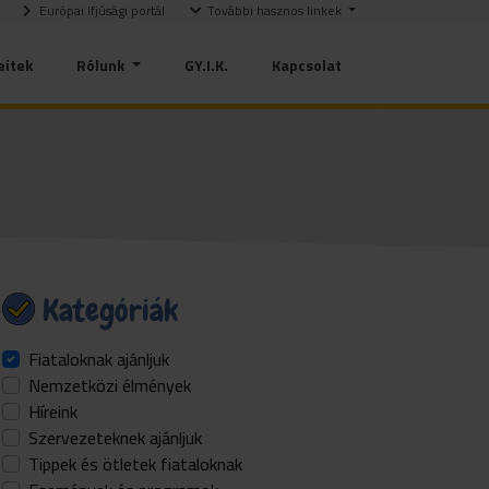
Európai Ifjúsági portál
További hasznos linkek
eitek
Rólunk
GY.I.K.
Kapcsolat
Kategóriák
Fiataloknak ajánljuk
Nemzetközi élmények
Híreink
Szervezeteknek ajánljuk
Tippek és ötletek fiataloknak