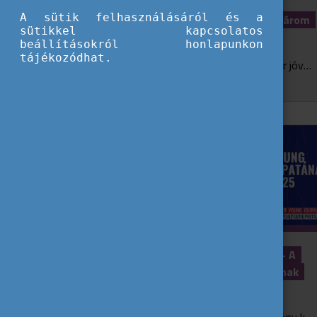
A sütik felhasználásáról és a
AI tervezte utazás? - Kipróbáltuk három
sütikkel kapcsolatos
várossal!
beállításokról honlapunkon
tájékozódhat.
A mesterséges intelligencia (AI) ma már jóval több, mint egy izgalmas technológiai újdonság: segíthet a tanulásban, az önéletrajz írásban, sőt akár az utazástervezésben is. De vajon m...
Hogyan látják a fiatalok Európát? – A
Pool of Young Journalists újságíróinak
cikkei 2. rész