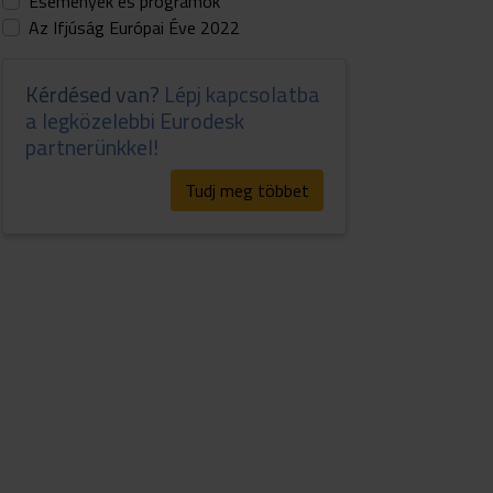
Események és programok
Az Ifjúság Európai Éve 2022
Kérdésed van?
Lépj kapcsolatba
a legközelebbi Eurodesk
partnerünkkel!
Tudj meg többet