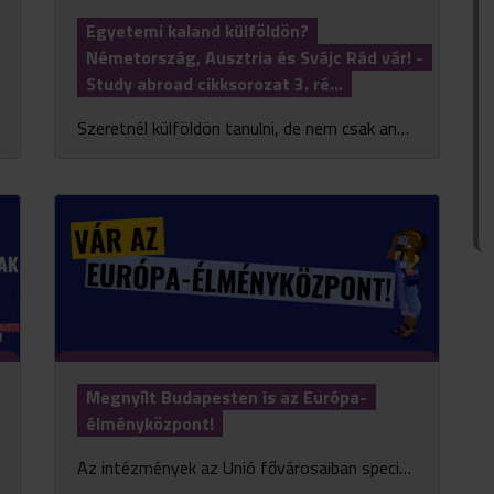
Egyetemi kaland külföldön?
Németország, Ausztria és Svájc Rád vár! -
Study abroad cikksorozat 3. ré...
Szeretnél külföldön tanulni, de nem csak angol nyelvű országokban gondolkodsz? Jó hírünk van: a német nyelvterület három országa – Németország, Ausztria és Svájc – rengeteg lehet�...
Megnyílt Budapesten is az Európa-
élményközpont!
Az intézmények az Unió fővárosaiban speciális élményközpontokat létesítenek, amelyek speciális, interaktív eszközök és állomások segítségével mutatják be az EU működését, Eur...