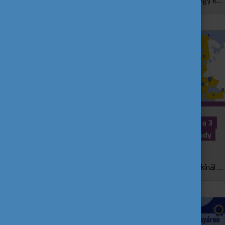
Az Európai Ifjúsági Portál négy cikke négy különböző történeten keresztül mutatja be, hogyan alakítják a fiatalok Európa jelenét és jövőjét. Bár különböző országokban és é...
Tovább tanulnál az EU-n belül? Ezt a 3
oldalt mindenképp nézd meg! – Study
abroad cikksorozat 2. rész
Az Európai Unió rengeteg lehetőséget kínál a továbbtanulásra – legyen szó ösztöndíjakról, képzésekről vagy gyakorlati információkról. Ha már tudod, hogy az unión belül utaznál...