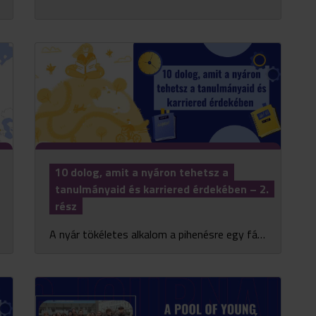
10 dolog, amit a nyáron tehetsz a
tanulmányaid és karriered érdekében – 2.
rész
A nyár tökéletes alkalom a pihenésre egy fárasztó tanév után, de érdemes ezt az időszakot okosan kihasználni, és olyan dolgokkal is foglalkozni, amik segíthetik a jövődet. Íme még 5 �...