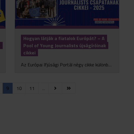
Hogyan látják a fiatalok Európát? – A
.
Pool of Young Journalists újságíróinak
cikkei
Az Európai Ifjúsági Portál négy cikke különböző nézőpontokból világít rá arra, hogyan formálják a politikai, társadalmi és technológiai változások a kontinens jövőjét – és ...
9
10
11
...