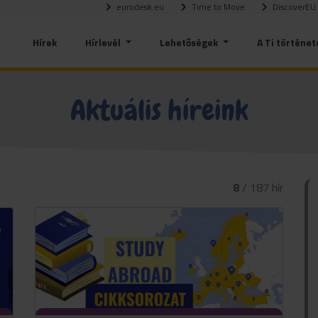
eurodesk.eu
Time to Move
DiscoverEU
Hírek
Hírlevél
Lehetőségek
A Ti történet
Aktuális híreink
8
/ 187 hír