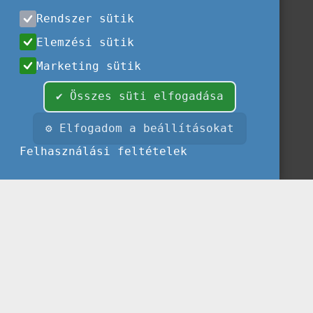
Rendszer sütik
Elemzési sütik
Marketing sütik
✔ Összes süti elfogadása
⚙ Elfogadom a beállításokat
Felhasználási feltételek