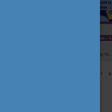
10 dolog, amit a nyáron tehetsz a
tanulmányaid és karriered érdekében – 1
rész
A nyár tökéletes alkalom a pihenésre egy fárasztó tanév után, de érdemes ezt az időszakot okosan kihasználni, és olyan dolgokkal is foglalkozni, amik segíthetik a jövődet. Íme az első...
...
7
8