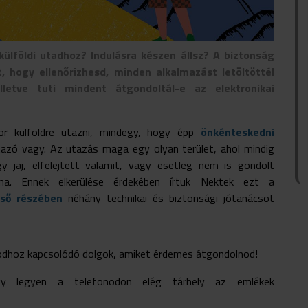
ülföldi utadhoz? Indulásra készen állsz? A biztonság
, hogy ellenőrizhesd, minden alkalmazást letöltöttél
lletve tuti mindent átgondoltál-e az elektronikai
ör külföldre utazni, mindegy, hogy épp
önkénteskedni
azó vagy. Az utazás maga egy olyan terület, ahol mindig
y jaj, elfelejtett valamit, vagy esetleg nem is gondolt
lna. Ennek elkerülése érdekében írtuk Nektek ezt a
lső részében
néhány technikai és biztonsági jótanácsot
nodhoz kapcsolódó dolgok, amiket érdemes átgondolnod!
gy legyen a telefonodon elég tárhely az emlékek