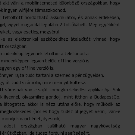
 aktiválni a mobilinterneted különböző országokban, hogy
ók ingyen wifijére támaszkodnod.
y feltöltött hordozható akkumulátor, és annak érdekében,
jjel, vigyél magaddal legalább 2 töltőkábelt. Meg egyébként
yiket, vagy esetleg megsérül.
e az elektronikai eszközeidhez átalakítót vinned, hogy
ott országban.
 mindenképp legyenek letöltve a telefonodra:
 mindenképpen legyen belőle offline verzió is.
egyen egy offline verzió is.
önnyen rajta tudd tartani a szemed a pénzügyeiden.
gy át tudd számolni, mire mennyit költesz.
t városnak van-e saját tömegközlekedési applikációja. Sok
ik ilyennel, olyasmikre gondolj, mint itthon a BudapestGo.
 látogatsz, akkor is nézz utána előre, hogy működik az
megközlekedés (hol és hogy tudsz pl jegyet venni, van-e
mondjuk napi bérlet, ilyesmik).
 adott országban található magyar nagykövetség
j ér útközben, ide tudsz fordulni segítségért.