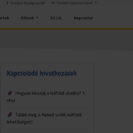
Európai Ifjúsági portál
További hasznos linkek
eitek
Rólunk
GY.I.K.
Kapcsolat
Kapcsolódó hivatkozások
Hogyan készülj a külföldi utadra? 1.
rész
Találd meg a Neked szóló külföldi
lehetőséget!