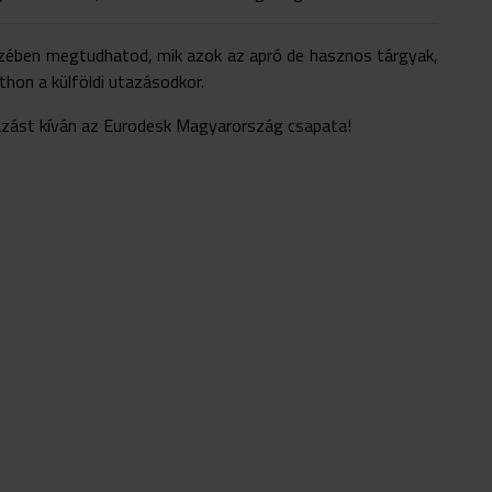
zében megtudhatod, mik azok az apró de hasznos tárgyak,
thon a külföldi utazásodkor.
azást kíván az Eurodesk Magyarország csapata!