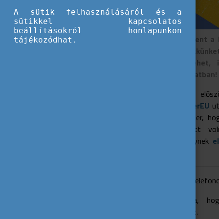
A sütik felhasználásáról és a
sütikkel kapcsolatos
beállításokról honlapunkon
Bepakoltál már mindent a k
tájékozódhat.
kedvéért nézd át cikkünket
amire szükséged lehet, i
eszközeiddel kapcsolatban!
Nagy lépés életedben elősz
tervezel, vagy
DiscoverEU
ut
utólag jön rá az ember, hog
valamire, ami jól jött vo
cikksorozatunkat, melynek
e
szedtünk össze.
Nézzük is, mik azok a telefo
Gondoskodj róla, ho
megörökítéséhez.