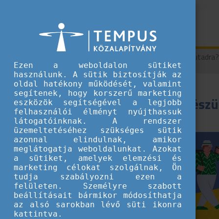
Hírek
Hogyan készülj a külföldi utadra
Ezen a weboldalon sütiket
használunk. A sütik biztosítják az
oldal hatékony működését, valamint
segítenek, hogy korszerű marketing
Hogyan készül
eszközök segítségével a legjobb
felhasználói élményt nyújthassuk
látogatóinknak. A rendszer
üzemeltetéséhez szükséges sütik
azonnal elindulnak, amikor
meglátogatja weboldalunkat. Azokat
2024.08.13.
a sütiket, amelyek elemzési és
marketing célokat szolgálnak, Ön
Tippek és ötletek
tudja szabályozni ezen a
fiataloknak
felületen. Személyre szabott
beállításait bármikor módosíthatja
Fiataloknak
az alsó sarokban lévő süti ikonra
kattintva.
ajánljuk