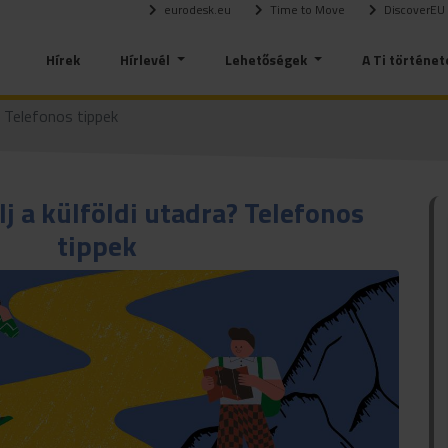
eurodesk.eu
Time to Move
DiscoverEU
Hírek
Hírlevél
Lehetőségek
A Ti történet
? Telefonos tippek
j a külföldi utadra? Telefonos
tippek