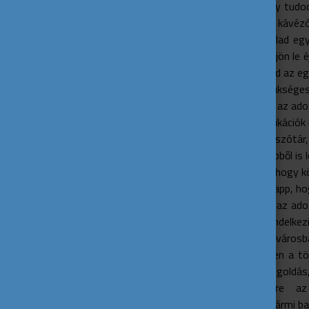
Nézz utána, hogy tudod
ne kelljen random kávéz
Mindig legyen nálad eg
hogy az se merüljön le é
is, hátha elhagyod az eg
Nézz utána, szükséges-
tölteni tudd őket az ad
A következő applikációk
Valamilyen szótár,
GPS app, ebből is l
Mobilbank, hogy k
Pénzváltó app, ho
Nézd meg, az adot
főváros rendelkez
Ha nem fővárosba
adott helyen a tö
olcsóbb megoldás, 
Mentsd el előre az
elérhetőségeit. Bármi ba