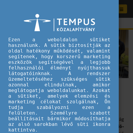
Ezen a weboldalon sütiket
használunk. A sütik biztosítják az
oldal hatékony működését, valamint
segítenek, hogy korszerű marketing
eszközök segítségével a legjobb
felhasználói élményt nyújthassuk
látogatóinknak. A rendszer
üzemeltetéséhez szükséges sütik
azonnal elindulnak, amikor
Hálózatunk
meglátogatja weboldalunkat. Azokat
a sütiket, amelyek elemzési és
marketing célokat szolgálnak, Ön
Bármilyen kérdésed van, kezdd velünk.
tudja szabályozni ezen a
felületen. Személyre szabott
Az
Eurodesk
egy olyan, az Európai Bizottság
beállításait bármikor módosíthatja
az alsó sarokban lévő süti ikonra
támogatásával működő
európai ifjúsági információ-
kattintva.