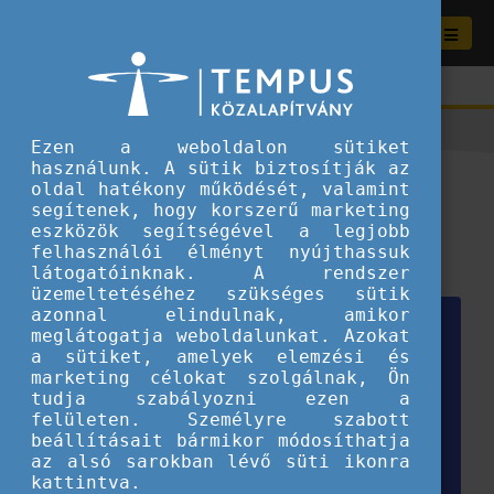
Ezen a weboldalon sütiket
használunk. A sütik biztosítják az
Szivárvány szürkében
oldal hatékony működését, valamint
segítenek, hogy korszerű marketing
eszközök segítségével a legjobb
2025.01.16.
felhasználói élményt nyújthassuk
Események és programok
látogatóinknak. A rendszer
üzemeltetéséhez szükséges sütik
azonnal elindulnak, amikor
meglátogatja weboldalunkat. Azokat
a sütiket, amelyek elemzési és
marketing célokat szolgálnak, Ön
tudja szabályozni ezen a
felületen. Személyre szabott
beállításait bármikor módosíthatja
az alsó sarokban lévő süti ikonra
kattintva.