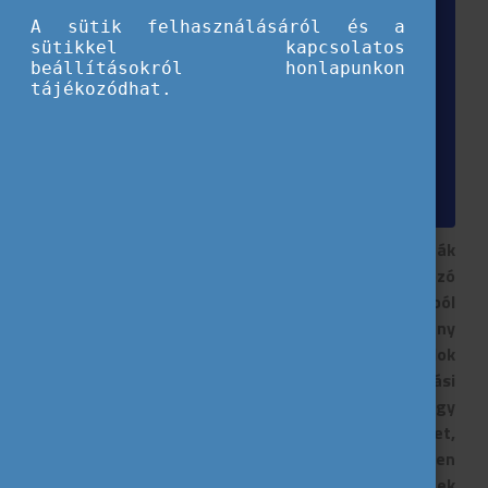
A sütik felhasználásáról és a
sütikkel kapcsolatos
beállításokról honlapunkon
tájékozódhat.
2024-ben is sok izgalmas programmal várták
partnereink a fiatalokat és a velük foglalkozó
szakembereket. Az október ilyen szempontból
kiemelt hónapnak számít, a Time to Move kampány
keretében kiemelt figyelmet kap a fiatalok
tájékoztatása a nemzetközi mobilitási
lehetőségekről, de jó alkalom arra is, hogy egy
szervezet a munkásságát, az elért eredményeket,
vagy új mérföldköveket ünnepeljen. Egy ilyen
alkalomra látogatott el Fóti Neszta is, akinek