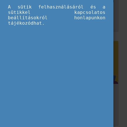
és még mindig nem hiszem el
A sütik felhasználásáról és a
sütikkel kapcsolatos
Egy tavaszi hétvége Brüsszelben, tele új emberekkel, ötletekkel és váratlan pillanatokkal. Adamik Rita az Eurodesk delegáció tagjaként vett részt a European Youth Week 2026 nyitóeseményé...
beállításokról honlapunkon
tájékozódhat.
Az Európai Ifjúsági Hét brüsszeli
nyitóeseménye, a fiatalok szemével 3. rész
9 fős delegációval vett részt a Tempus Közalapítvány az Európai Ifjúsági Hét nyitóeseményén, amit az Európai Parlamentben rendeztek meg. Az ő beszámolóikat osztjuk meg ebben a soroza...