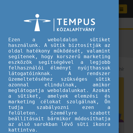
Aktuális híreink
Ezen a weboldalon sütiket
használunk. A sütik biztosítják az
oldal hatékony működését, valamint
segítenek, hogy korszerű marketing
eszközök segítségével a legjobb
felhasználói élményt nyújthassuk
8
/ 46 hír
látogatóinknak. A rendszer
üzemeltetéséhez szükséges sütik
azonnal elindulnak, amikor
meglátogatja weboldalunkat. Azokat
a sütiket, amelyek elemzési és
marketing célokat szolgálnak, Ön
tudja szabályozni ezen a
felületen. Személyre szabott
beállításait bármikor módosíthatja
az alsó sarokban lévő süti ikonra
kattintva.
Mikrofont kaptam az Európai Parlamentben –