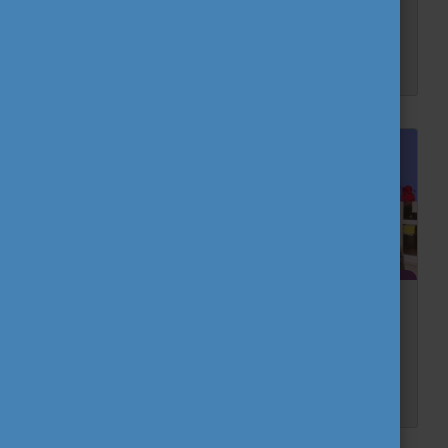
óta a fiatalok szolgálatában
Az Eurodesk információ-szolgáltató hálózatot 1990-ben Skóciában hozták létre azzal a szándékkal, hogy minél több fiatalhoz eljussanak az információk a nemzetközi mobilitási programok...
Közösségek új otthona - A Lehetőségek Tere
Az Önkéntesek világnapja alkalmából az Eurodesk hálózat szervezésében mutatkozott be a Lehetőségek Tere. A december 5-i webináriumon Francsics Györgyi közösségszervező által ismerke...