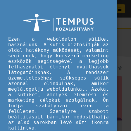
Aktuális híreink
Ezen a weboldalon sütiket
használunk. A sütik biztosítják az
oldal hatékony működését, valamint
segítenek, hogy korszerű marketing
eszközök segítségével a legjobb
felhasználói élményt nyújthassuk
8
/ 46 hír
látogatóinknak. A rendszer
üzemeltetéséhez szükséges sütik
azonnal elindulnak, amikor
meglátogatja weboldalunkat. Azokat
a sütiket, amelyek elemzési és
marketing célokat szolgálnak, Ön
tudja szabályozni ezen a
felületen. Személyre szabott
beállításait bármikor módosíthatja
az alsó sarokban lévő süti ikonra
kattintva.
Ifjúsági csere kisokos - Hogyan készülj fel az