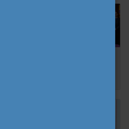
Őszi találkozón az Eurodesk magyarországi
hálózat
Minden évben két alkalommal tartja meg partnertalálkozóját a magyar Eurodesk hálózat, a másodikra idén november 18-21. között került sor Cegléden. Az őszi találkozó helyszínét mindig...