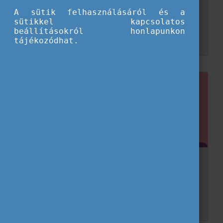
utazásra?
A sütik felhasználásáról és a
sütikkel kapcsolatos
Végre megérkeztél a külföldi ifjúsági csereprogramra! Lehet, hogy nem volt könnyű idáig eljutni, de most izgalmas élmények várnak rád. Hogy könnyebb legyen a beilleszkedés és a legtö...
beállításokról honlapunkon
tájékozódhat.
Ifjúsági csere kisokos - Így válassz
programot!
A nemzetközi ifjúsági csereprogramok elsőre szinte túl jól hangzanak ahhoz, hogy igazak legyenek – és néha nem is könnyű rájuk bukkanni. De ne aggódj, mi összeszedtünk neked minden pra...