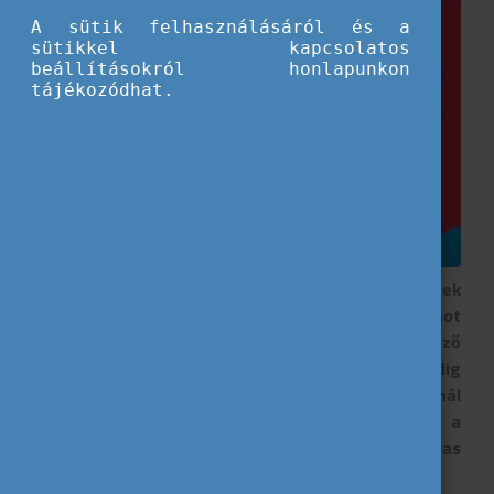
A sütik felhasználásáról és a
sütikkel kapcsolatos
beállításokról honlapunkon
tájékozódhat.
Javában zajlik a Time to Move kampány, amelynek
keretében egész októberben számos programot
valósítanak meg partnereink az ország különböző
pontjain. Ha már részt vettél rajta, azért, ha pedig
még nem, akkor azért érdemes válogatni a jobbnál
jobb események közül. Hogy megkönnyítsük a
keresést, összegyűjtöttünk néhány izgalmas
lehetőséget!