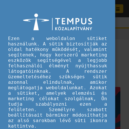
Ezen a weboldalon sütiket
használunk. A sütik biztosítják az
Várnak téged az őszi Time to
oldal hatékony működését, valamint
segítenek, hogy korszerű marketing
Move események!
eszközök segítségével a legjobb
felhasználói élményt nyújthassuk
látogatóinknak. A rendszer
2025.10.08.
üzemeltetéséhez szükséges sütik
Tippek és ötletek fiataloknak
azonnal elindulnak, amikor
meglátogatja weboldalunkat. Azokat
a sütiket, amelyek elemzési és
marketing célokat szolgálnak, Ön
tudja szabályozni ezen a
felületen. Személyre szabott
beállításait bármikor módosíthatja
az alsó sarokban lévő süti ikonra
kattintva.