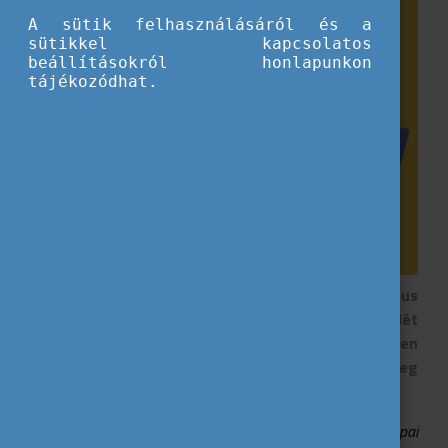
A sütik felhasználásáról és a
sütikkel kapcsolatos
beállításokról honlapunkon
tájékozódhat.
9 fős delegációval vett részt a Tempus
Közalapítvány az Európai Ifjúsági Hét
nyitóeseményén, amit az Európai Parlamentben
rendeztek meg. Az ő beszámolóikat osztjuk meg
ebben a sorozatunkban.
„2026 április 24-én tartották a brüsszeli Európai