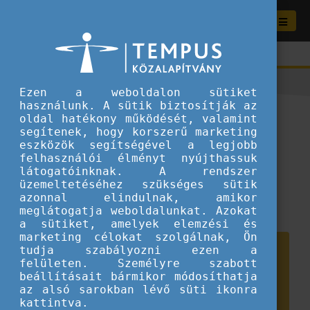
Ezen a weboldalon sütiket
használunk. A sütik biztosítják az
Az Európai Ifjúsági Hét
oldal hatékony működését, valamint
segítenek, hogy korszerű marketing
brüsszeli nyitóeseménye, a
eszközök segítségével a legjobb
felhasználói élményt nyújthassuk
fiatalok szemével 3. rész
látogatóinknak. A rendszer
üzemeltetéséhez szükséges sütik
2026.05.12.
azonnal elindulnak, amikor
meglátogatja weboldalunkat. Azokat
Sztorik, élmények
a sütiket, amelyek elemzési és
marketing célokat szolgálnak, Ön
tudja szabályozni ezen a
felületen. Személyre szabott
beállításait bármikor módosíthatja
az alsó sarokban lévő süti ikonra
kattintva.