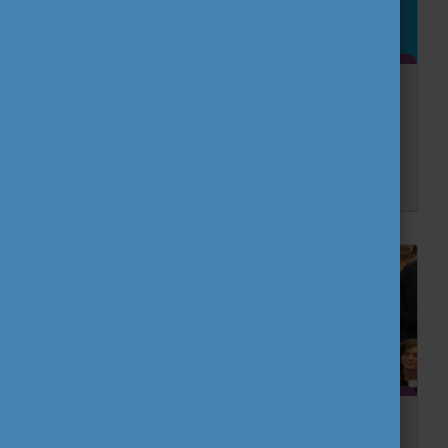
Miért érdemes szavaznod? 2. rész
Az Európai Parlament olyan jogszabályokat fogad el, amelyek Európa-szerte mindenkire hatással vannak, legyen szó nagy országokról vagy kis közösségekről, globális vagy helyi szinten. Vegy�...
Tavaszi találkozóját tartotta az Eurodesk