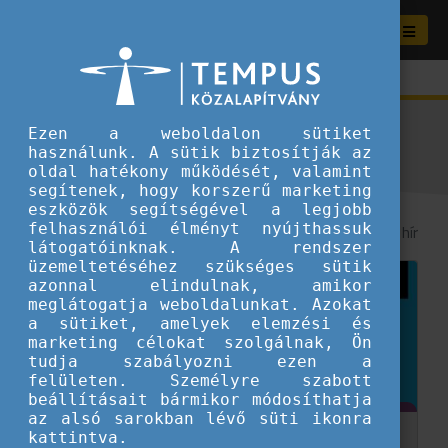
Aktuális híreink
Ezen a weboldalon sütiket
használunk. A sütik biztosítják az
oldal hatékony működését, valamint
segítenek, hogy korszerű marketing
eszközök segítségével a legjobb
felhasználói élményt nyújthassuk
8
/ 290 hír
látogatóinknak. A rendszer
üzemeltetéséhez szükséges sütik
azonnal elindulnak, amikor
meglátogatja weboldalunkat. Azokat
a sütiket, amelyek elemzési és
marketing célokat szolgálnak, Ön
tudja szabályozni ezen a
felületen. Személyre szabott
beállításait bármikor módosíthatja
az alsó sarokban lévő süti ikonra
kattintva.
Európai választások: A fiatalok szerepe