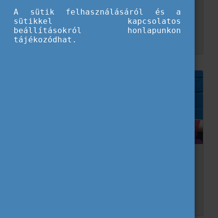
Európában
A sütik felhasználásáról és a
sütikkel kapcsolatos
A 2024-es európai választásokon való részvétellel mindenki kifejezheti véleményét Európa jövőjéről! Hallgasd meg az Eurodesk Brussels Link (EBL) Kira Marie Peter Hansennel, a legfiatalab...
beállításokról honlapunkon
tájékozódhat.
Várnak az Európai Ifjúsági Hét programjai!
Április 12-19. között újra itt az Európai Ifjúsági Hét, aminek során lehetőséged nyílik hangot adni az álmaidnak! Különböző eseményeken, workshopokon, beszélgetéseken vehetsz rész...