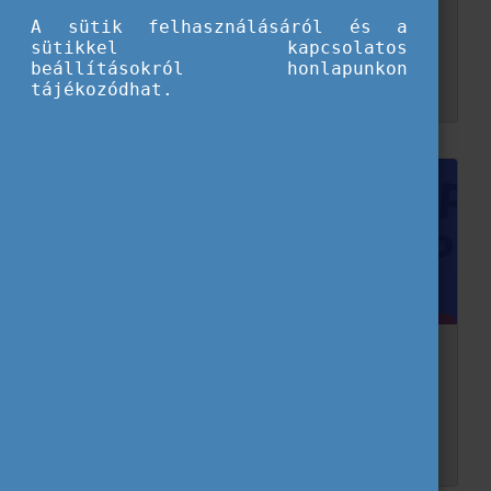
éve az Eurodesk magyar hálózatának
A sütik felhasználásáról és a
sütikkel kapcsolatos
Az előző esztendőkhöz hasonlóan 2025-ben sem unatkozott az Eurodesk magyarországi hálózata. Szakmai eseményekkel és az Eurodesk Brussels Link kiadványai alapján készült cikksorozatokkal ...
beállításokról honlapunkon
tájékozódhat.
Bemutatkoznak a magyar Eurodesk hálózat
tagjai! 8. rész
Az Eurodesk fennállásának 35. évfordulójához kapcsolódva bemutatjuk a magyar partneri hálózat tagjait. Minden hónapban más-más tagunk inspiráló gondolatait osztjuk meg.