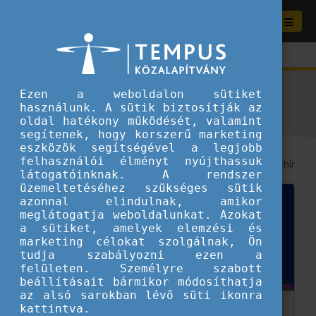
Aktuális híreink
Ezen a weboldalon sütiket
használunk. A sütik biztosítják az
oldal hatékony működését, valamint
segítenek, hogy korszerű marketing
eszközök segítségével a legjobb
felhasználói élményt nyújthassuk
8
/ 156 hír
látogatóinknak. A rendszer
üzemeltetéséhez szükséges sütik
azonnal elindulnak, amikor
meglátogatja weboldalunkat. Azokat
a sütiket, amelyek elemzési és
marketing célokat szolgálnak, Ön
tudja szabályozni ezen a
felületen. Személyre szabott
beállításait bármikor módosíthatja
az alsó sarokban lévő süti ikonra
kattintva.
Szakmai mérföldkövek – Ilyen volt a 2025-ös