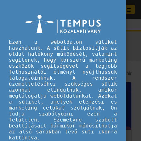
Aktuális híreink
Ezen a weboldalon sütiket
használunk. A sütik biztosítják az
oldal hatékony működését, valamint
segítenek, hogy korszerű marketing
eszközök segítségével a legjobb
felhasználói élményt nyújthassuk
8
/ 52 hír
látogatóinknak. A rendszer
üzemeltetéséhez szükséges sütik
azonnal elindulnak, amikor
meglátogatja weboldalunkat. Azokat
a sütiket, amelyek elemzési és
marketing célokat szolgálnak, Ön
tudja szabályozni ezen a
felületen. Személyre szabott
beállításait bármikor módosíthatja
az alsó sarokban lévő süti ikonra
kattintva.
Ismerd meg a 2026-os Eurodesk nemzetközi