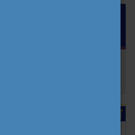
Az elmúlt évem a Pool of Young Journalists
tagjaként
Lezárult a 2025-ös évi Pool of Young Journalists projekt, aminek aktív tagja volt Benkő Márton szegedi fiatal is, egyetlen magyar résztvevőként. Olvasd el tapasztalatait és beszámolóját e...