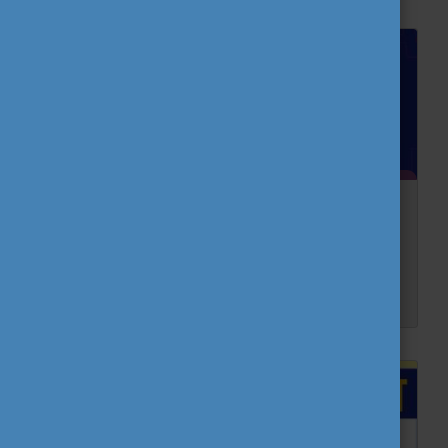
2026-ban visszatérnek a fiatal újságírók!
Immár ötödik éve állt össze az idén 17 fiatalból álló nemzetközi újságírói csapat, akik nagy lelkesedéssel bele is vágtak a munkálatokba.