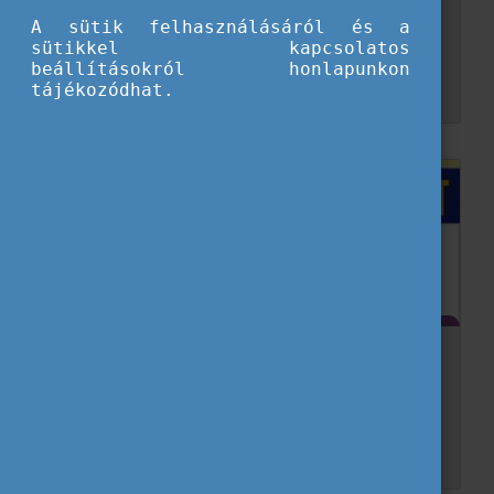
újságíró csapatának magyar tagját!
A sütik felhasználásáról és a
sütikkel kapcsolatos
Az Eurodesk idei évi nemzetközi újságíró csapata számára 2026 februárban tartották meg az első személyes találkozót, amin természetesen részt vett Gyarmati Júlia is, egyetlen magyar r...
beállításokról honlapunkon
tájékozódhat.
Egyetemi kaland a Balkán keleti peremén?
Tanulj Romániában és Bulgáriában - Study...
Szeretnél külföldön tanulni, de fontos számodra az EU-s diploma, a megfizethető tandíj és az alacsonyabb megélhetési költség? Akkor Románia és Bulgária olyan lehetőségeket kínál, am...