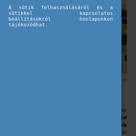
A sütik felhasználásáról és a
sütikkel kapcsolatos
beállításokról honlapunkon
tájékozódhat.
(Majdnem) minden egy helyen a vonatos európai
kalandról!
Mi is az a DiscoverEU?
A
DiscoverEU
18 éves
európai fiataloknak
nyújt
lehetőséget arra, hogy fenntartható módon,
vonattal
járjanak be
több mint 30 országot egy 30 napig
érvényes Interrail bérlettel
. Ez az