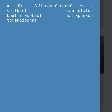
A sütik felhasználásáról és a
Egy nap hallottam az önkéntességről, és az ötlet azonnal megtetszett. Elkezdtem utánanézni, majd úgy döntöttem, belevágok. Találtam egy olyan projektet, ami illett hozzám, ráadásul egy...
sütikkel kapcsolatos
beállításokról honlapunkon
tájékozódhat.
Egy év, ami mindent megváltoztat –
Önkéntes tapasztalatom Magyarországon
Néha a legnagyobb kalandok egyetlen döntéssel kezdődnek. Számomra ez az a pillanat volt, amikor eldöntöttem, hogy egy időre elhagyom az otthonomat, és önkéntesként Magyarországra jövök....