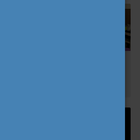
„Click and Youth” Erasmus+ program:
Csehország – Hrádek
A Fiataloka részvételért Egyesület képviseletében bebruár közepén indultunk el Csehországba, azon belül Hrádekbe a „Click & Youth” nevű Erasmus+ projektnek köszönhetően, ahol 1 te...