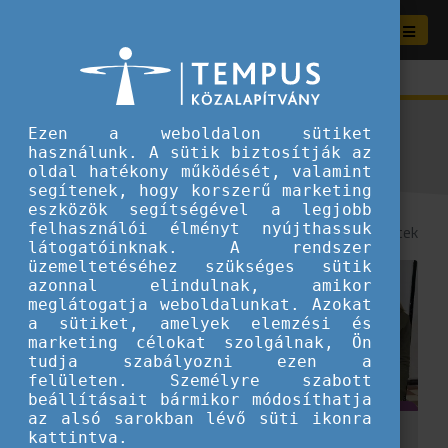
A Ti történeteitek
Ezen a weboldalon sütiket
használunk. A sütik biztosítják az
oldal hatékony működését, valamint
segítenek, hogy korszerű marketing
eszközök segítségével a legjobb
felhasználói élményt nyújthassuk
8
/ 65 történetek
látogatóinknak. A rendszer
üzemeltetéséhez szükséges sütik
azonnal elindulnak, amikor
meglátogatja weboldalunkat. Azokat
a sütiket, amelyek elemzési és
marketing célokat szolgálnak, Ön
tudja szabályozni ezen a
felületen. Személyre szabott
beállításait bármikor módosíthatja
az alsó sarokban lévő süti ikonra
kattintva.
Az én magyarországi kalandom