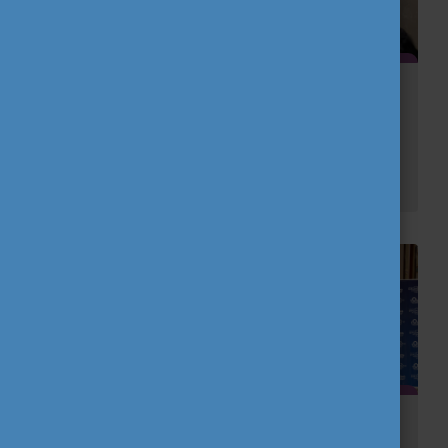
Önkéntes tapasztalatom Magyarországon
A nevem Alba, Spanyolországból származom, 18 éves vagyok, és jelenleg egy ESC-projektben veszek részt Magyaralmáson.
Fiatalok Szakmai Ösztöndíja – Interkulturális