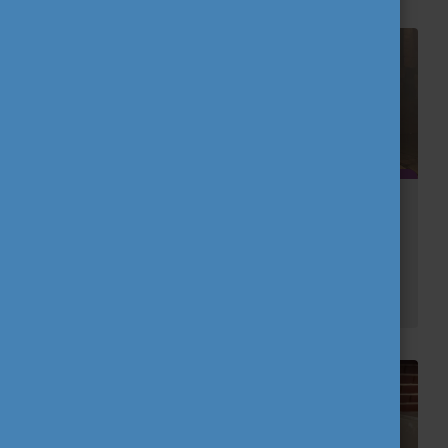
Egy év külföldön - Életre szóló barátságok
Mi történik akkor, ha az iskola befejezése után nem a „szokásos” következő lépést választod, hanem inkább úgy döntesz, hogy először felfedezed a világot?