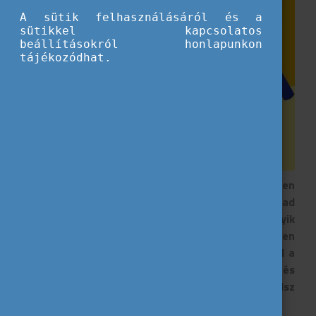
A sütik felhasználásáról és a
sütikkel kapcsolatos
beállításokról honlapunkon
tájékozódhat.
Külföldre szeretnél menni, de nem tudod milyen
lehetőségeid vannak? Kipróbálnád magad
nemzetközi környezetben, de nem tudod melyik
országot válaszd? Ne aggódj, mi mindenben
támogatunk! Infografikánkon összeszedtük neked a
legfontosabb külföldi programlehetőségeket és
azokat az oldalakat, ahol a legegyszerűbben tudsz
értesülni róluk.