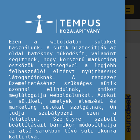
Ezen a weboldalon sütiket
használunk. A sütik biztosítják az
Kérdésed van? Kezdd velünk –
oldal hatékony működését, valamint
segítenek, hogy korszerű marketing
Infografika
eszközök segítségével a legjobb
felhasználói élményt nyújthassuk
látogatóinknak. A rendszer
2024.07.16.
üzemeltetéséhez szükséges sütik
Tippek és ötletek fiataloknak
azonnal elindulnak, amikor
meglátogatja weboldalunkat. Azokat
a sütiket, amelyek elemzési és
marketing célokat szolgálnak, Ön
tudja szabályozni ezen a
felületen. Személyre szabott
beállításait bármikor módosíthatja
az alsó sarokban lévő süti ikonra
kattintva.