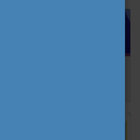
Eurodesk Awards 2026
2026. május 18. és 21. között Brüsszelben rendezték meg az éves Eurodesk multiplikátor találkozót, amin 23 ország több mint 50 szervezet vett részt. Magyarországot a veresegyházi TÁMAS...