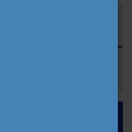
A robotok elveszik a munkám? – AI és a jövő
munkahelyei
Szeretnél képben lenni, de nincs kedved jogszabályokat bújni? Az Eurodesk új sorozatában kigyűjtöttük neked azokat a trendeket és jogokat, amik meghatározzák a következő éveidet. Tájé...