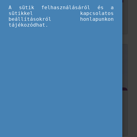
Pool of Young Journalists újságír...
A sütik felhasználásáról és a
sütikkel kapcsolatos
Az európai fiatalok ma számos kihívással és lehetőséggel találkoznak, amelyek alakítják mindennapjaikat és jövőképüket. A Pool of Young Journalists szerzőinek írásai ezúttal olyan t...
beállításokról honlapunkon
tájékozódhat.
Offline a hétvégén – A „Right to Disconnect”
és a mentális egészség
Szeretnél képben lenni, de nincs kedved jogszabályokat bújni? Az Eurodesk új sorozatában kigyűjtöttük neked azokat a trendeket és jogokat, amik meghatározzák a következő éveidet. Tájé...