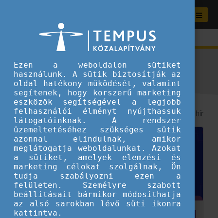
Aktuális híreink
Ezen a weboldalon sütiket
használunk. A sütik biztosítják az
oldal hatékony működését, valamint
segítenek, hogy korszerű marketing
eszközök segítségével a legjobb
felhasználói élményt nyújthassuk
8
/ 156 hír
látogatóinknak. A rendszer
üzemeltetéséhez szükséges sütik
azonnal elindulnak, amikor
meglátogatja weboldalunkat. Azokat
a sütiket, amelyek elemzési és
marketing célokat szolgálnak, Ön
tudja szabályozni ezen a
felületen. Személyre szabott
beállításait bármikor módosíthatja
az alsó sarokban lévő süti ikonra
kattintva.
Hogyan látják a fiatalok Európát? – A 2026-os