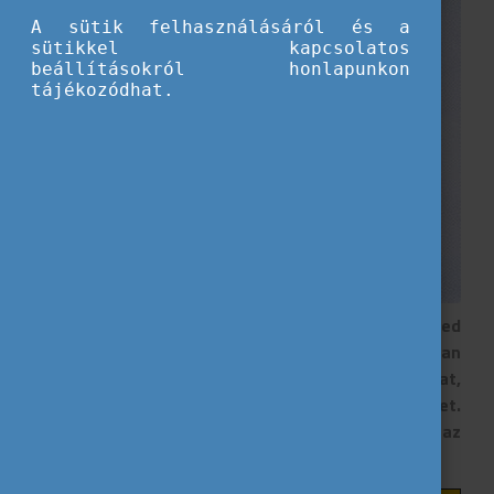
A sütik felhasználásáról és a
sütikkel kapcsolatos
beállításokról honlapunkon
tájékozódhat.
Szeretnél képben lenni, de nincs kedved
jogszabályokat bújni? Az Eurodesk új sorozatában
kigyűjtöttük neked azokat a trendeket és jogokat,
amik meghatározzák a következő éveidet.
Tájékozódj, szólj bele, és hozd ki a legtöbbet az
európai lehetőségeidből!