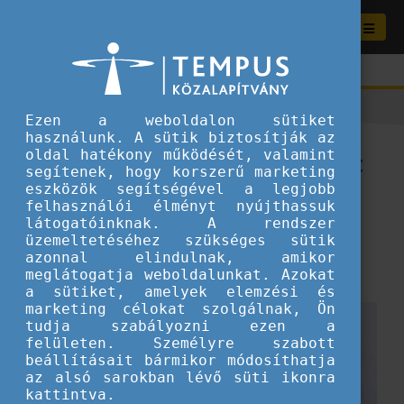
Ezen a weboldalon sütiket
használunk. A sütik biztosítják az
Offline a hétvégén – A „Right
oldal hatékony működését, valamint
segítenek, hogy korszerű marketing
to Disconnect” és a mentális
eszközök segítségével a legjobb
felhasználói élményt nyújthassuk
egészség
látogatóinknak. A rendszer
üzemeltetéséhez szükséges sütik
2026.06.17.
azonnal elindulnak, amikor
meglátogatja weboldalunkat. Azokat
Fiataloknak ajánljuk
a sütiket, amelyek elemzési és
marketing célokat szolgálnak, Ön
tudja szabályozni ezen a
felületen. Személyre szabott
beállításait bármikor módosíthatja
az alsó sarokban lévő süti ikonra
kattintva.