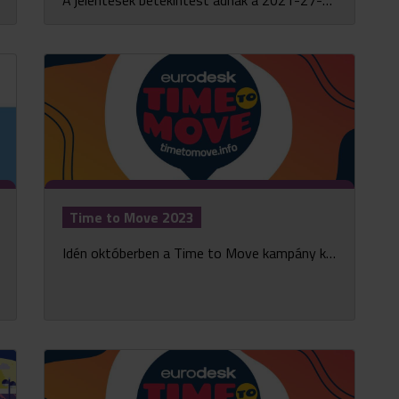
A jelentések betekintést adnak a 2021-27-es programidőszak 2. évének legfontosabb eredményeibe és statisztikáiba
Time to Move 2023
Idén októberben a Time to Move kampány keretében sok ezer fiatal szerezhetett információt Európa-szerte a nemzetközi mobilitási lehetőségekről.