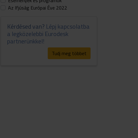
Események és programok
Az Ifjúság Európai Éve 2022
Kérdésed van?
Lépj kapcsolatba
a legközelebbi Eurodesk
partnerünkkel!
Tudj meg többet