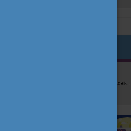
Legyen a fiataloké a jövő is!
2022 az ő évük volt, de fontos, hogy az elkövetkező évek is a fiatalok igényeire reagáljanak. Ez a központi gondolata az Európai Bizottság ifjúság európai évéről szóló közleményé...