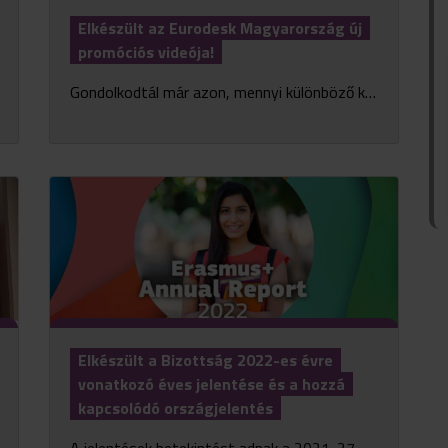
Elkészült az Eurodesk Magyarország új
promóciós videója!
Gondolkodtál már azon, mennyi különböző külföldi lehetőséged van Neked, fiatalnak? Nézd meg új videónkat, hogy ízelítőt kapj belőlük!
Elkészült a Bizottság 2022-es évre
vonatkozó éves jelentése és a hozzá
kapcsolódó országjelentés