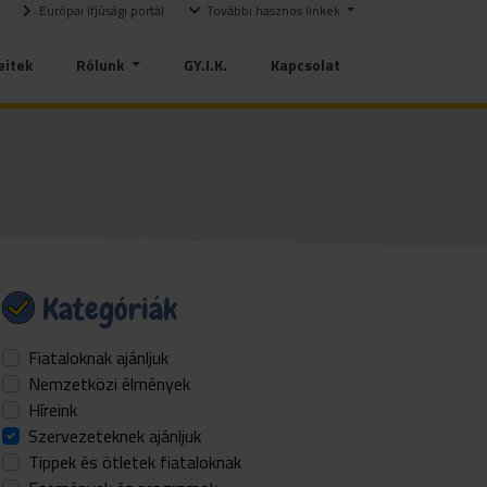
Európai Ifjúsági portál
További hasznos linkek
eitek
Rólunk
GY.I.K.
Kapcsolat
Kategóriák
Fiataloknak ajánljuk
Nemzetközi élmények
Híreink
Szervezeteknek ajánljuk
Tippek és ötletek fiataloknak