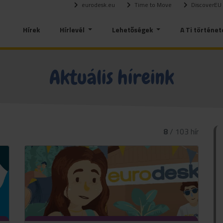
eurodesk.eu
Time to Move
DiscoverEU
Hírek
Hírlevél
Lehetőségek
A Ti történet
Aktuális híreink
8
/ 103 hír