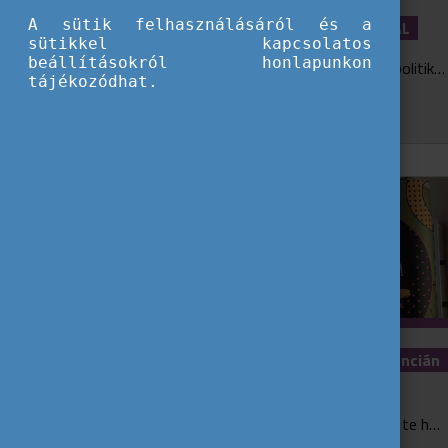
A sütik felhasználásáról és a
ELINDULT AZ EU-IFJÚSÁG WEBOLDAL
sütikkel kapcsolatos
beállításokról honlapunkon
A honlap az ifjúsági terület uniós szakpolitikai hátterét, nemzetközi együttműködéseit, valamint az Erasmus+ ifjúságban és az Európai Szolidaritási Testületben rejlő lehetőségek fe...
tájékozódhat.
A te hangod, a te Európád! konferencián
jártunk
Február 16-án megrendezésre került A te hangod, a te Európád! Konferencia a Youth4Vote projekt keretein belül. Számos izgalmas program várt az érdeklődőkre az aktív állampolgárság és ...