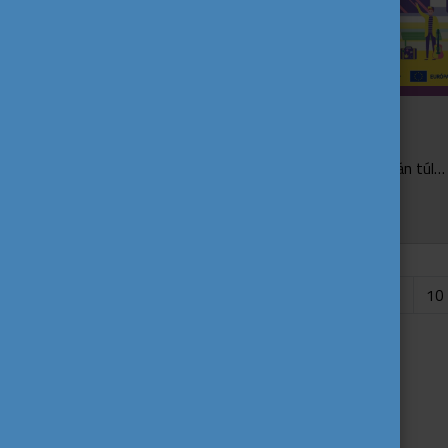
Együtt és egymástól tanultunk
Az Élményalapú tanulás a komfortzónán túl műhelymunka célja az volt, hogy feldolgozza a fiatalokkal foglalkozó szakemberekkel az informális tanulást lehetséges módjait, a társadalmi bef...
...
10