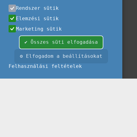
Rendszer sütik
Elemzési sütik
Marketing sütik
✔ Összes süti elfogadása
⚙ Elfogadom a beállításokat
Felhasználási feltételek