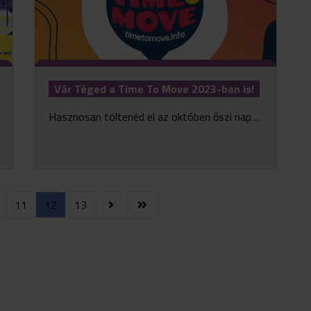
Vár Téged a Time To Move 2023-ban is!
Hasznosan töltenéd el az októberi őszi napokat, de még nem találtad meg a megfelelő programot? Érdekelnek a nemzetközi tanulási-, önkéntes- és gyakornoki lehetőségek? Csatlakozz a Time ...
11
12
13