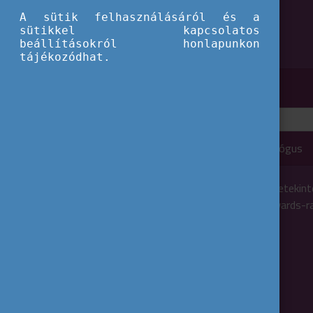
A sütik felhasználásáról és a
sütikkel kapcsolatos
beállításokról honlapunkon
tájékozódhat.
Eurodesk Awards 2024 - Projekt Katalógus
A kiadvány betekint
Eurodesk Awards-ra
projektbe.