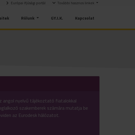
Európai Ifjúsági portál
További hasznos linkek
eitek
Rólunk
GY.I.K.
Kapcsolat
z angol nyelvű tájékoztató fiatalokkal
oglalkozó szakemberek számára mutatja be
öviden az Eurodesk hálózatot.