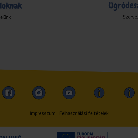
Ugródes
loknak
Szervez
velünk
Impresszum
Felhasználási feltételek