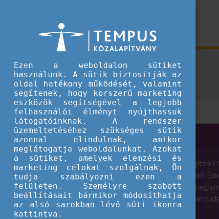
Kiadványok
Ezen a weboldalon sütiket
használunk. A sütik biztosítják az
oldal hatékony működését, valamint
segítenek, hogy korszerű marketing
eszközök segítségével a legjobb
felhasználói élményt nyújthassuk
látogatóinknak. A rendszer
üzemeltetéséhez szükséges sütik
Euro-Volunteering
azonnal elindulnak, amikor
meglátogatja weboldalunkat. Azokat
a sütiket, amelyek elemzési és
Szeretsz segíteni? 
marketing célokat szolgálnak, Ön
kompetenciáid? Ebb
tudja szabályozni ezen a
kiadványból megis
felületen. Személyre szabott
beállításait bármikor módosíthatja
és azt, hogyan tud
az alsó sarokban lévő süti ikonra
projektekbe.
kattintva.