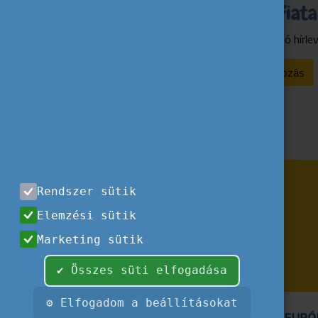
Ugródeszka Fiata
Fiataloknak szóló hírle
Feliratkozás
Rendszer sütik
Elemzési sütik
Marketing sütik
✔ Összes süti elfogadása
⚙ Elfogadom a beállításokat