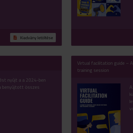
Kiadvány letöltése
Virtual facilitation guide –
training session
ést nyújt a a 2024-ben
 benyújtott összes
A
k
l
v