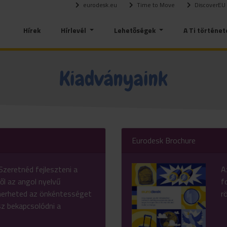
eurodesk.eu
Time to Move
DiscoverEU
Hírek
Hírlevél
Lehetőségek
A Ti történet
Kiadványaink
Eurodesk Brochure
Szeretnéd fejleszteni a
A
ől az angol nyelvű
f
merheted az önkéntességet
r
sz bekapcsolódni a