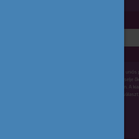
Európai választások InfoKit
2024-ben az uniós p
hogy ki képviselje ő
Parlamentben. A ki
eligazodni a válasz