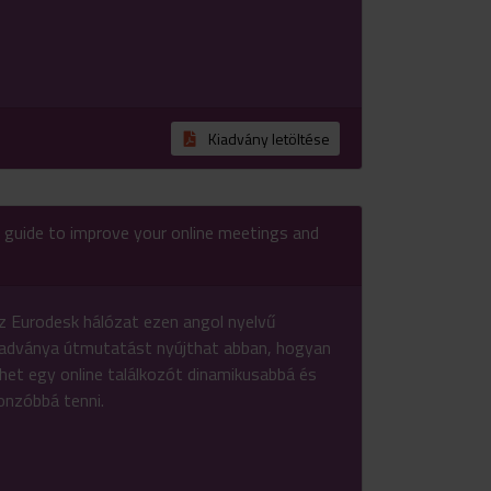
Kiadvány letöltése
 A guide to improve your online meetings and
z Eurodesk hálózat ezen angol nyelvű
iadványa útmutatást nyújthat abban, hogyan
ehet egy online találkozót dinamikusabbá és
onzóbbá tenni.