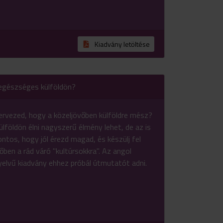
Kiadvány letöltése
egészséges külföldön?
ervezed, hogy a közeljövőben külföldre mész?
ülföldön élni nagyszerű élmény lehet, de az is
ontos, hogy jól érezd magad, és készülj fel
dőben a rád váró "kultúrsokkra". Az angol
yelvű kiadvány ehhez próbál útmutatót adni.