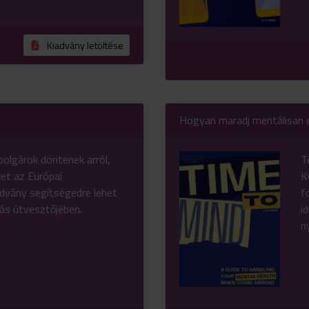
Kiadvány letöltése
Hogyan maradj mentálisan 
olgárok döntenek arról,
T
ket az Európai
K
advány segítségedre lehet
f
tás útvesztőjében.
i
n