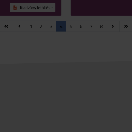
Kiadvány letöltése
1
2
3
4
5
6
7
8