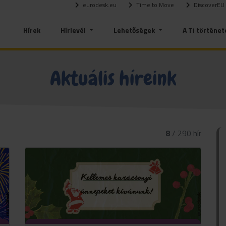
eurodesk.eu
Time to Move
DiscoverEU
Hírek
Hírlevél
Lehetőségek
A Ti történet
Aktuális híreink
8
/ 290 hír