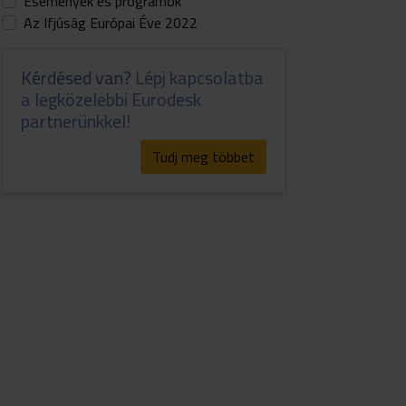
Események és programok
Az Ifjúság Európai Éve 2022
Kérdésed van?
Lépj kapcsolatba
a legközelebbi Eurodesk
partnerünkkel!
Tudj meg többet