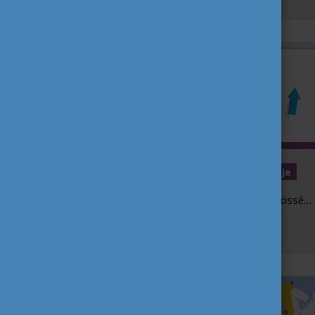
Az együttműködés törhetetlen ereje
Városfelfedező detektívjátékot és közösségi ásatással is büszkélkedő önkéntes projektet méltányoltak - A Közösség Ereje Nívódíjjal. December 4-én lezajlott a Solidarity:ON - A...