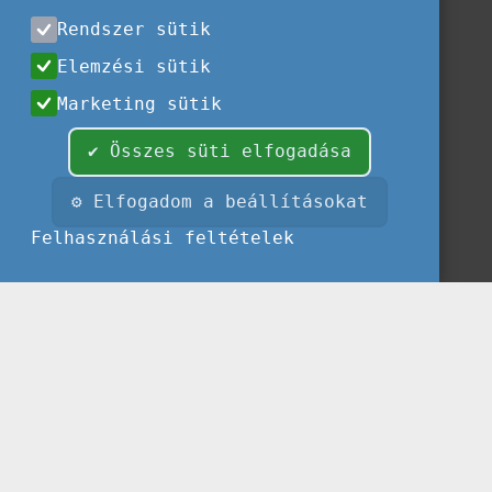
Rendszer sütik
Elemzési sütik
Marketing sütik
✔ Összes süti elfogadása
⚙ Elfogadom a beállításokat
Felhasználási feltételek