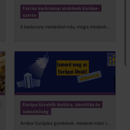
Furcsa karácsonyi szokások Európa-
szerte
A karácsony mindenhol más, mégis mindenhol az összetartozásról szól. Van, ahol démonok járják az utcákat, máshol boszorkány hozza az ajándékokat, és akad olyan ország is, ahol karács...
Európa közelről: kultúra, identitás és
sokszínűség
Amikor Európára gondolunk, mindenki mást lát maga előtt. Valakinek a görög mitológia ugrik be, másnak az olasz konyha, a francia filmek vagy a német techno. És mindegyik igaz: Európa kult�...