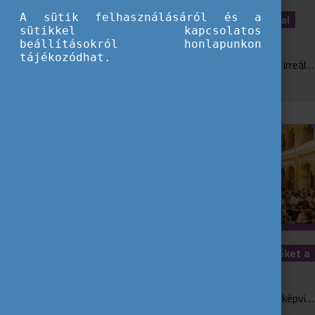
A sütik felhasználásáról és a
5 gondolat, amit érdemes magaddal
sütikkel kapcsolatos
vinned 2026-ra
beállításokról honlapunkon
tájékozódhat.
Az év vége nem arról kell szóljon, hogy irreálisan hosszú listákat írunk, majd január közepén bűntudattal félretesszük őket. Sokkal inkább lehet egy csendes, őszinte megálló arról,...
A fiatalok kérdezhették a képviselőket a
14. Parlamenti Ifjúsági Napon
Több mint 260 diák tette fel kérdéseit képviselőknek a Felsőrendházi ülésteremben a december 12-én megtartott Van beleszólásod! Parlamenti Ifjúsági Nap keretében.