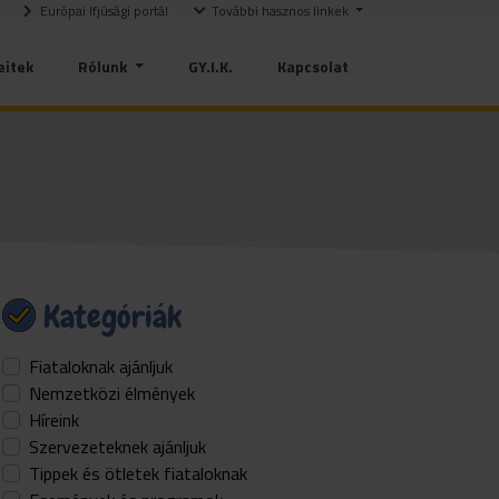
Európai Ifjúsági portál
További hasznos linkek
eitek
Rólunk
GY.I.K.
Kapcsolat
Kategóriák
Fiataloknak ajánljuk
Nemzetközi élmények
Híreink
Szervezeteknek ajánljuk
Tippek és ötletek fiataloknak