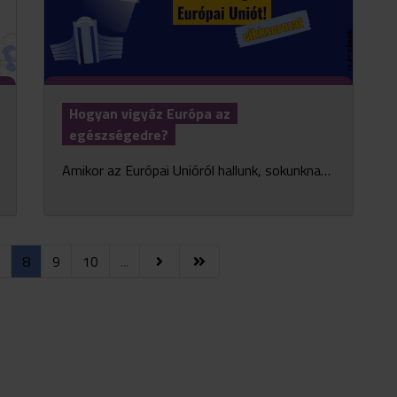
Hogyan vigyáz Európa az
egészségedre?
Amikor az Európai Unióról hallunk, sokunknak azonnal a közös pénz, a szabad utazás, vagy az Erasmus jut eszébe. Gondoltad volna, hogy az EU rengeteget tesz azért is, hogy egészségesebben é...
8
9
10
...