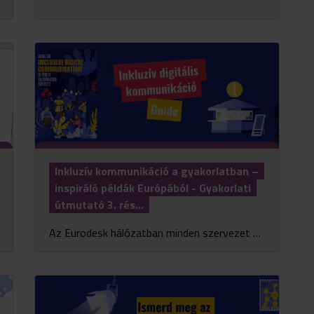
Inkluzív kommunikáció a gyakorlatban –
inspiráló példák Európából - Gyakorlati
útmutató 3. rés...
Az Eurodesk hálózatban minden szervezet azon dolgozik, hogy a fiatalok számára elérhető programok információi mindenkihez eljussanak. Vannak azonban helyzetek, amikor egy-egy csoport elérése...