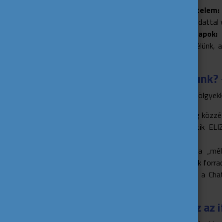
Nem emberi értelem:
értelemmel, öntudattal
Matematikai alapok:
a
rendszerről beszélünk,
fel benne.
Honnan indultunk? 
Az AI fejlődése hullámvölgyekk
1950:
Alan Turing közzét
1966:
megszületik ELIZ
szimulálni.
2010-es évek:
a „mély
neurális hálózatok forr
2025:
megjelenik a Chat
fejlődés útját.
Miért fontos ez az 