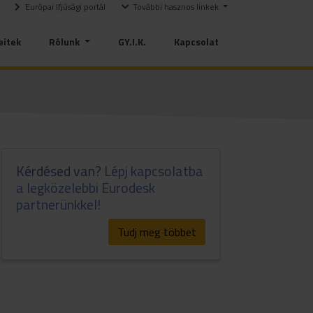
Európai Ifjúsági portál
További hasznos linkek
eitek
Rólunk
GY.I.K.
Kapcsolat
Kérdésed van?
Lépj kapcsolatba
a legközelebbi Eurodesk
partnerünkkel!
Tudj meg többet