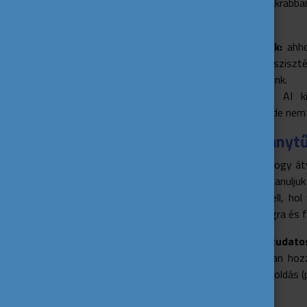
A fiatalok egyre gyakrabba
döntéshozatal céljából.
Szakembereknek:
ahho
információs ökosziszt
literate) kell válnunk.
Fiataloknak:
az AI kie
feltérképezése), de nem 
Az Eurodesk irányt
Az AI nem azért van, hogy át
az a célunk, hogy megtanuljuk
tegyük ezt. Látnunk kell, ho
világnak az emberi hangra és f
Tipp a (környezet)tudato
mérlegeld, hogy valóban hoz
erőforrás-igényes megoldás (