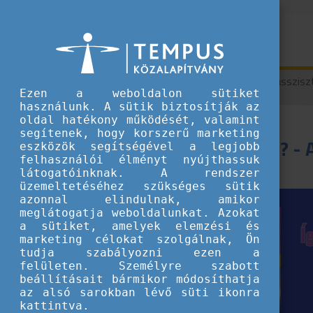
Hírek
MI az az AI? - A digitális asszis
Ezen a weboldalon sütiket
használunk. A sütik biztosítják az
oldal hatékony működését, valamint
segítenek, hogy korszerű marketing
MI az az AI? - 
eszközök segítségével a legjobb
felhasználói élményt nyújthassuk
látogatóinknak. A rendszer
üzemeltetéséhez szükséges sütik
azonnal elindulnak, amikor
meglátogatja weboldalunkat. Azokat
2026.01.27.
a sütiket, amelyek elemzési és
marketing célokat szolgálnak, Ön
Szervezeteknek
tudja szabályozni ezen a
ajánljuk
felületen. Személyre szabott
beállításait bármikor módosíthatja
Híreink
az alsó sarokban lévő süti ikonra
kattintva.