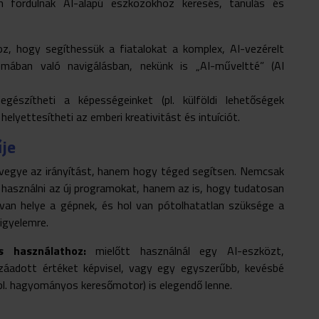
n fordulnak AI-alapú eszközökhöz keresés, tanulás és
z, hogy segíthessük a fiatalokat a komplex, AI-vezérelt
émában való navigálásban, nekünk is „AI-műveltté” (AI
gészítheti a képességeinket (pl. külföldi lehetőségek
helyettesítheti az emberi kreativitást és intuíciót.
űje
vegye az irányítást, hanem hogy téged segítsen. Nemcsak
 használni az új programokat, hanem az is, hogy tudatosan
l van helye a gépnek, és hol van pótolhatatlan szüksége a
igyelemre.
s használathoz:
mielőtt használnál egy AI-eszközt,
záadott értéket képvisel, vagy egy egyszerűbb, kevésbé
pl. hagyományos keresőmotor) is elegendő lenne.