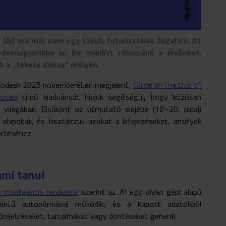
 (AI) ma már nem egy távoli, futurisztikus fogalom. Itt
dennapjainkba is. De mielőtt rábíznánk a jövőnket,
k a „fekete doboz” mélyén.
urodesk 2025 novemberében megjelent,
Guide on the Use of
vices
című kiadványát hívjuk segítségül, hogy közösen
 világában. Elsőként az útmutató elejébe (10–20. oldal)
alapokat, és tisztázzuk azokat a kifejezéseket, amelyek
értéséhez.
ami tanul
intelligencia rendelete
szerint az AI egy olyan gépi alapú
zintű autonómiával működik, és a kapott adatokból
rejelzéseket, tartalmakat vagy döntéseket generál.