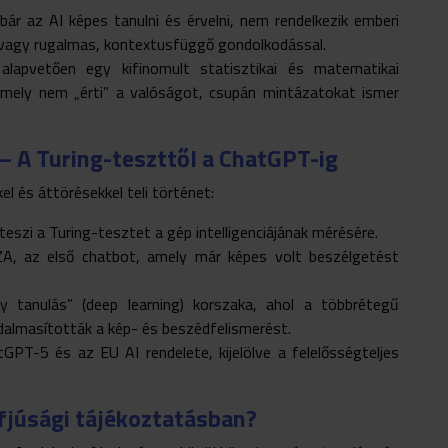
bár az AI képes tanulni és érvelni, nem rendelkezik emberi
 vagy rugalmas, kontextusfüggő gondolkodással.
lapvetően egy kifinomult statisztikai és matematikai
 amely nem „érti” a valóságot, csupán mintázatokat ismer
– A Turing-teszttől a ChatGPT-ig
el és áttörésekkel teli történet:
eszi a Turing-tesztet a gép intelligenciájának mérésére.
A, az első chatbot, amely már képes volt beszélgetést
 tanulás” (deep learning) korszaka, ahol a többrétegű
adalmasították a kép- és beszédfelismerést.
GPT-5 és az EU AI rendelete, kijelölve a felelősségteljes
ifjúsági tájékoztatásban?