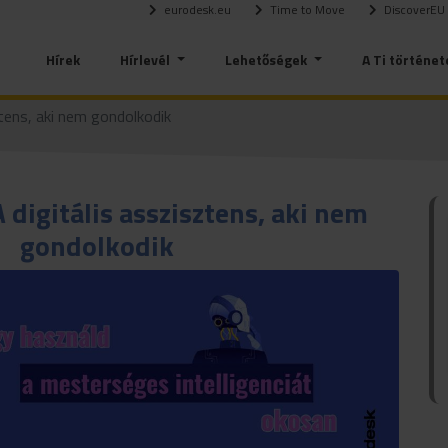
eurodesk.eu
Time to Move
DiscoverEU
Hírek
Hírlevél
Lehetőségek
A Ti történet
ztens, aki nem gondolkodik
A digitális asszisztens, aki nem
gondolkodik