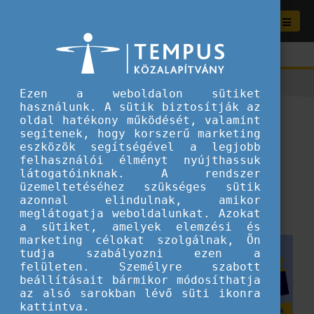
Ezen a weboldalon sütiket
használunk. A sütik biztosítják az
Informális és nemformális
oldal hatékony működését, valamint
segítenek, hogy korszerű marketing
tanulás: Lehetőségek a
eszközök segítségével a legjobb
felhasználói élményt nyújthassuk
tantermen kívül
látogatóinknak. A rendszer
üzemeltetéséhez szükséges sütik
2024.10.07.
azonnal elindulnak, amikor
meglátogatja weboldalunkat. Azokat
Szervezeteknek ajánljuk
a sütiket, amelyek elemzési és
marketing célokat szolgálnak, Ön
tudja szabályozni ezen a
felületen. Személyre szabott
beállításait bármikor módosíthatja
az alsó sarokban lévő süti ikonra
kattintva.