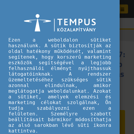
Ezen a weboldalon sütiket
használunk. A sütik biztosítják az
Eurodesk Stratégia 2022-2027:
oldal hatékony működését, valamint
segítenek, hogy korszerű marketing
Úton egy zöldebb, inkluzívabb
eszközök segítségével a legjobb
felhasználói élményt nyújthassuk
ifjúsági információszolgáltatás
látogatóinknak. A rendszer
üzemeltetéséhez szükséges sütik
felé
azonnal elindulnak, amikor
meglátogatja weboldalunkat. Azokat
2023.05.30.
a sütiket, amelyek elemzési és
Híreink
marketing célokat szolgálnak, Ön
tudja szabályozni ezen a
felületen. Személyre szabott
beállításait bármikor módosíthatja
az alsó sarokban lévő süti ikonra
kattintva.