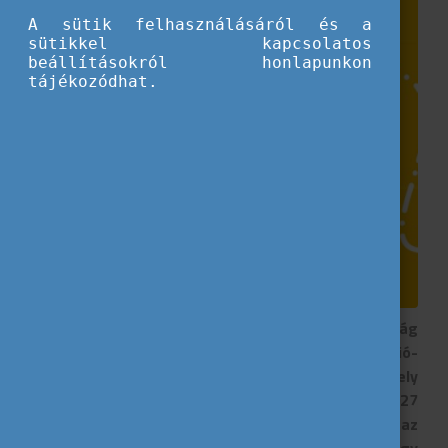
A sütik felhasználásáról és a
sütikkel kapcsolatos
beállításokról honlapunkon
tájékozódhat.
Az Eurodesk egy olyan, az Európai Bizottság
támogatásával működő európai ifjúsági információ-
szolgáltató hálózat és együttműködési keret, amely
1990-ben jött létre. Az Eurodesk 2022-2027
stratégiai kiadvány hosszútávú célokat tűz ki az