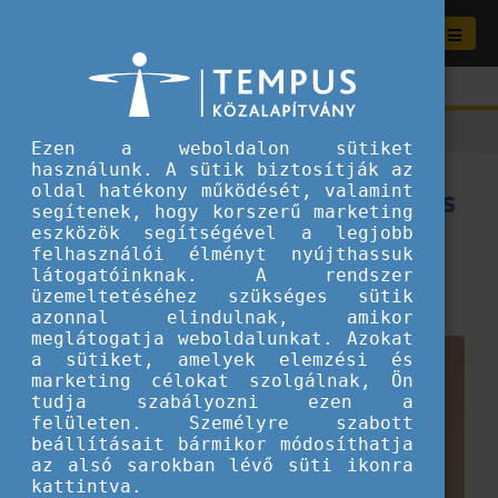
Ezen a weboldalon sütiket
használunk. A sütik biztosítják az
Az Eurodesk kezdetei – utazás
oldal hatékony működését, valamint
segítenek, hogy korszerű marketing
a történelemben
eszközök segítségével a legjobb
felhasználói élményt nyújthassuk
látogatóinknak. A rendszer
2023.08.16.
üzemeltetéséhez szükséges sütik
Fiataloknak ajánljuk
azonnal elindulnak, amikor
meglátogatja weboldalunkat. Azokat
a sütiket, amelyek elemzési és
marketing célokat szolgálnak, Ön
tudja szabályozni ezen a
felületen. Személyre szabott
beállításait bármikor módosíthatja
az alsó sarokban lévő süti ikonra
kattintva.