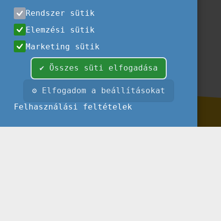
Szervezeteknek szóló hírlevelünk
Rendszer sütik
Feliratkozás
Elemzési sütik
Marketing sütik
✔ Összes süti elfogadása
⚙ Elfogadom a beállításokat
Felhasználási feltételek
Impresszum
Felhasználási feltételek