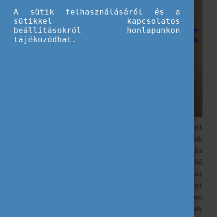
A sütik felhasználásáról és a
sütikkel kapcsolatos
beállításokról honlapunkon
tájékozódhat.
Találkoztál már az Eurodesk kifejezéssel, viszont
nem tudod pontosan, hogy mit jelent? Kik azok, akik
ennek a hálózatnak a tagjai? Mi a feladatuk és
miben lehetnek a segítségedre? Hét részből álló
videósorozatunkból megtudhatod, hol alapították az
Eurodesk hálózatot, milyen változásokon ment
keresztül az azóta eltelt évtizedek során; milyen
értékekkel és küldetéssel rendelkezik; mely