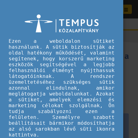
Ezen a weboldalon sütiket
használunk. A sütik biztosítják az
„Teljesen megváltozott, ahogy a
oldal hatékony működését, valamint
segítenek, hogy korszerű marketing
világra nézek” – Ilyen a
eszközök segítségével a legjobb
felhasználói élményt nyújthassuk
nemzetközi mobilitás
látogatóinknak. A rendszer
üzemeltetéséhez szükséges sütik
testközelből
azonnal elindulnak, amikor
meglátogatja weboldalunkat. Azokat
2026.04.02.
a sütiket, amelyek elemzési és
Tippek és ötletek fiataloknak
marketing célokat szolgálnak, Ön
tudja szabályozni ezen a
felületen. Személyre szabott
beállításait bármikor módosíthatja
az alsó sarokban lévő süti ikonra
kattintva.