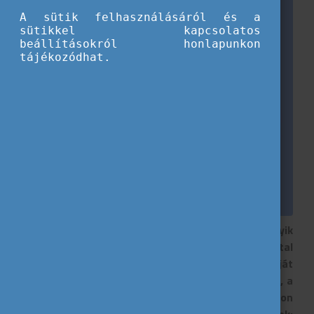
A sütik felhasználásáról és a
sütikkel kapcsolatos
beállításokról honlapunkon
tájékozódhat.
A tavaszi Eurodesk országos találkozó egyik
leginspirálóbb programja egy kerekasztal
beszélgetés volt, ahol fiatalok meséltek saját
mobilitási élményeikről. A résztvevők – Anna, Heni, a
két Tamás és Marci – ugyan különböző utakon