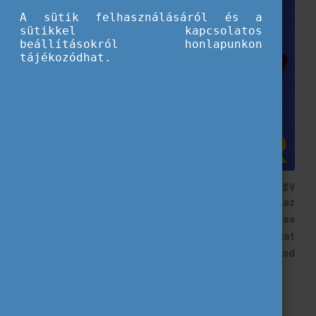
A sütik felhasználásáról és a
sütikkel kapcsolatos
beállításokról honlapunkon
tájékozódhat.
Nemzetközi videófesztivál, szakmai gyakorlat egy
európai szervezetnél vagy tapasztalatszerzés az
űripar világában? Összegyűjtöttünk három izgalmas
lehetőséget, amelyekkel fejlődhetsz, kapcsolatokat
építhetsz és nemzetközi környezetben próbálhatod
ki magad. Nézd meg, melyik illik leginkább hozzád!
PLURAL+ Youth Video Festival