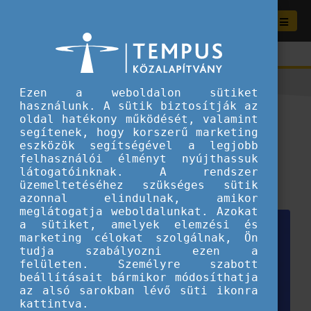
Ezen a weboldalon sütiket
használunk. A sütik biztosítják az
Nemzetközi lehetőségek
oldal hatékony működését, valamint
segítenek, hogy korszerű marketing
várnak rád!
eszközök segítségével a legjobb
felhasználói élményt nyújthassuk
látogatóinknak. A rendszer
2026.05.21.
üzemeltetéséhez szükséges sütik
Fiataloknak ajánljuk
azonnal elindulnak, amikor
meglátogatja weboldalunkat. Azokat
a sütiket, amelyek elemzési és
marketing célokat szolgálnak, Ön
tudja szabályozni ezen a
felületen. Személyre szabott
beállításait bármikor módosíthatja
az alsó sarokban lévő süti ikonra
kattintva.