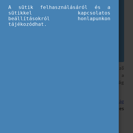
A sütik felhasználásáról és a
sütikkel kapcsolatos
beállításokról honlapunkon
tájékozódhat.
2022 az ő évük volt, de fontos, hogy az elkövetkező
évek is a fiatalok igényeire reagáljanak. Ez a
központi gondolata az Európai Bizottság ifjúság
európai évéről szóló közleményének.
Az Európai Bizottság
közleményt adott ki az ifjúság
európai éve kapcsán
, amelyben sorra veszik a 2022-es
tematikus év eredményeit és hatásait.
A közleményből kiderül, hogy az ifjúsági év során: