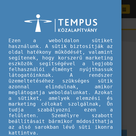
Ezen a weboldalon sütiket
használunk. A sütik biztosítják az
Legyen a fiataloké a jövő is!
oldal hatékony működését, valamint
segítenek, hogy korszerű marketing
eszközök segítségével a legjobb
2024.01.29.
felhasználói élményt nyújthassuk
Korábbi kampányaink
látogatóinknak. A rendszer
üzemeltetéséhez szükséges sütik
azonnal elindulnak, amikor
meglátogatja weboldalunkat. Azokat
a sütiket, amelyek elemzési és
marketing célokat szolgálnak, Ön
tudja szabályozni ezen a
felületen. Személyre szabott
beállításait bármikor módosíthatja
az alsó sarokban lévő süti ikonra
kattintva.