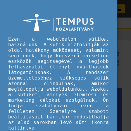
Ezen a weboldalon sütiket
használunk. A sütik biztosítják az
5+1 kérdés, amit mindenképp
oldal hatékony működését, valamint
segítenek, hogy korszerű marketing
tegyél fel az ESC-s interjúdon!
eszközök segítségével a legjobb
felhasználói élményt nyújthassuk
látogatóinknak. A rendszer
2025.03.10.
üzemeltetéséhez szükséges sütik
Tippek és ötletek fiataloknak
azonnal elindulnak, amikor
meglátogatja weboldalunkat. Azokat
a sütiket, amelyek elemzési és
marketing célokat szolgálnak, Ön
tudja szabályozni ezen a
felületen. Személyre szabott
beállításait bármikor módosíthatja
az alsó sarokban lévő süti ikonra
kattintva.