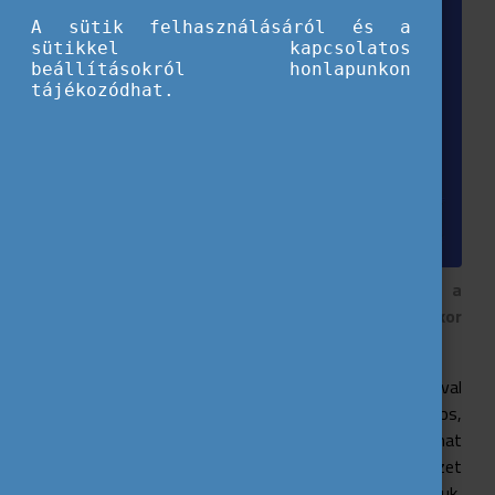
A sütik felhasználásáról és a
sütikkel kapcsolatos
beállításokról honlapunkon
tájékozódhat.
Ha hosszú távú önkéntességre jelentkezel, a
kiválasztási folyamat része egy online interjú. Ekkor
mérheted fel azt, hogy neked való-e a projekt.
Az Európai Szolidaritási Testület (ESC) támogatásával
akár 12 hónapon át
önkénteskedhetsz külföldön
. Fontos,
hogy ezt az időszakot gondos kiválasztási folyamat
előzze meg, amelynek részeként nemcsak a szervezet
tudja felmérni, hogy passzolna-e hozzád a munkásságuk,