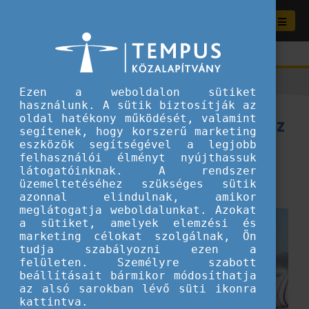
Ezen a weboldalon sütiket
használunk. A sütik biztosítják az
18 éves vagy? Akkor jelentkezz
oldal hatékony működését, valamint
segítenek, hogy korszerű marketing
a DiscoverEU bérletekért!
eszközök segítségével a legjobb
felhasználói élményt nyújthassuk
látogatóinknak. A rendszer
2026.06.03.
üzemeltetéséhez szükséges sütik
Tippek és ötletek fiataloknak
azonnal elindulnak, amikor
meglátogatja weboldalunkat. Azokat
a sütiket, amelyek elemzési és
marketing célokat szolgálnak, Ön
tudja szabályozni ezen a
felületen. Személyre szabott
beállításait bármikor módosíthatja
az alsó sarokban lévő süti ikonra
kattintva.