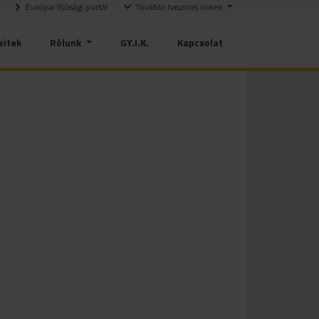
Európai Ifjúsági portál
További hasznos linkek
eitek
Rólunk
GY.I.K.
Kapcsolat