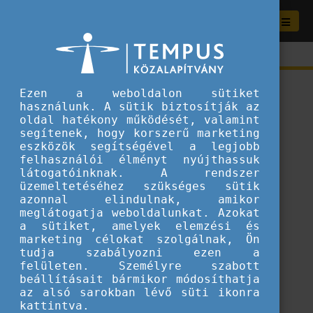
Ezen a weboldalon sütiket
használunk. A sütik biztosítják az
oldal hatékony működését, valamint
segítenek, hogy korszerű marketing
eszközök segítségével a legjobb
felhasználói élményt nyújthassuk
látogatóinknak. A rendszer
üzemeltetéséhez szükséges sütik
azonnal elindulnak, amikor
meglátogatja weboldalunkat. Azokat
a sütiket, amelyek elemzési és
marketing célokat szolgálnak, Ön
tudja szabályozni ezen a
ERROR 404
felületen. Személyre szabott
beállításait bármikor módosíthatja
az alsó sarokban lévő süti ikonra
A keresett tartalom sajnos nem található.
kattintva.