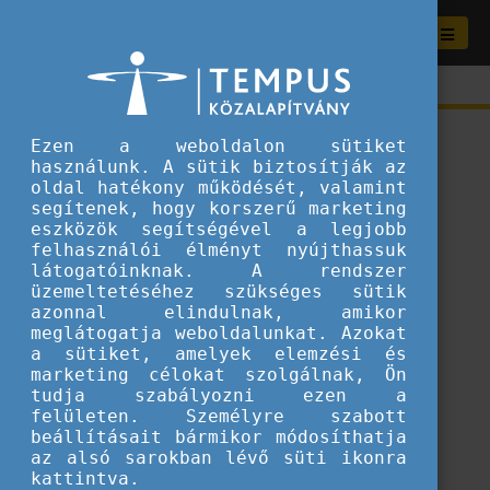
Ezen a weboldalon sütiket
használunk. A sütik biztosítják az
oldal hatékony működését, valamint
segítenek, hogy korszerű marketing
eszközök segítségével a legjobb
felhasználói élményt nyújthassuk
látogatóinknak. A rendszer
üzemeltetéséhez szükséges sütik
azonnal elindulnak, amikor
meglátogatja weboldalunkat. Azokat
a sütiket, amelyek elemzési és
marketing célokat szolgálnak, Ön
tudja szabályozni ezen a
ERROR 404
felületen. Személyre szabott
beállításait bármikor módosíthatja
az alsó sarokban lévő süti ikonra
A keresett tartalom sajnos nem található.
kattintva.