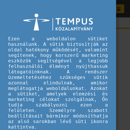
Ezen a weboldalon sütiket
használunk. A sütik biztosítják az
oldal hatékony működését, valamint
segítenek, hogy korszerű marketing
eszközök segítségével a legjobb
felhasználói élményt nyújthassuk
látogatóinknak. A rendszer
üzemeltetéséhez szükséges sütik
azonnal elindulnak, amikor
meglátogatja weboldalunkat. Azokat
a sütiket, amelyek elemzési és
marketing célokat szolgálnak, Ön
tudja szabályozni ezen a
ERROR 404
felületen. Személyre szabott
beállításait bármikor módosíthatja
az alsó sarokban lévő süti ikonra
A keresett tartalom sajnos nem található.
kattintva.