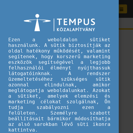
Ezen a weboldalon sütiket
használunk. A sütik biztosítják az
oldal hatékony működését, valamint
segítenek, hogy korszerű marketing
eszközök segítségével a legjobb
felhasználói élményt nyújthassuk
látogatóinknak. A rendszer
üzemeltetéséhez szükséges sütik
azonnal elindulnak, amikor
meglátogatja weboldalunkat. Azokat
a sütiket, amelyek elemzési és
marketing célokat szolgálnak, Ön
tudja szabályozni ezen a
ERROR 404
felületen. Személyre szabott
beállításait bármikor módosíthatja
az alsó sarokban lévő süti ikonra
A keresett tartalom sajnos nem található.
kattintva.