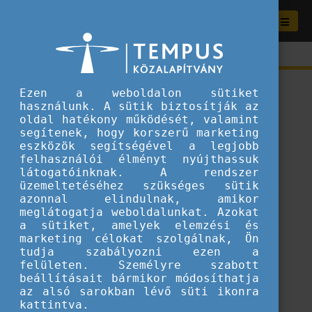
Ezen a weboldalon sütiket
használunk. A sütik biztosítják az
oldal hatékony működését, valamint
segítenek, hogy korszerű marketing
eszközök segítségével a legjobb
felhasználói élményt nyújthassuk
látogatóinknak. A rendszer
üzemeltetéséhez szükséges sütik
azonnal elindulnak, amikor
meglátogatja weboldalunkat. Azokat
a sütiket, amelyek elemzési és
marketing célokat szolgálnak, Ön
tudja szabályozni ezen a
ERROR 404
felületen. Személyre szabott
beállításait bármikor módosíthatja
az alsó sarokban lévő süti ikonra
A keresett tartalom sajnos nem található.
kattintva.