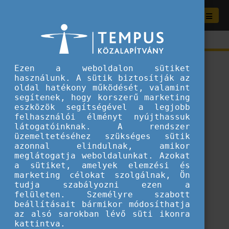
Ezen a weboldalon sütiket
használunk. A sütik biztosítják az
oldal hatékony működését, valamint
segítenek, hogy korszerű marketing
eszközök segítségével a legjobb
felhasználói élményt nyújthassuk
látogatóinknak. A rendszer
üzemeltetéséhez szükséges sütik
azonnal elindulnak, amikor
meglátogatja weboldalunkat. Azokat
a sütiket, amelyek elemzési és
marketing célokat szolgálnak, Ön
tudja szabályozni ezen a
ERROR 404
felületen. Személyre szabott
beállításait bármikor módosíthatja
az alsó sarokban lévő süti ikonra
A keresett tartalom sajnos nem található.
kattintva.