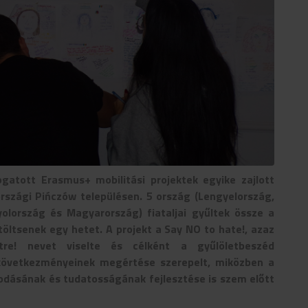
gatott Erasmus+ mobilitási projektek egyike zajlott
rszági Pińczów településen. 5 ország (Lengyelország,
olország és Magyarország) fiataljai gyűltek össze a
öltsenek egy hetet. A projekt a Say NO to hate!, azaz
re! nevet viselte és célként a gyűlöletbeszéd
következményeinek megértése szerepelt, miközben a
kodásának és tudatosságának fejlesztése is szem előtt