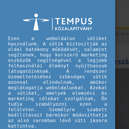
A Ti történeteitek
Lengyelország és a 
Ezen a weboldalon sütiket
használunk. A sütik biztosítják az
oldal hatékony működését, valamint
segítenek, hogy korszerű marketing
Lengyelország
eszközök segítségével a legjobb
felhasználói élményt nyújthassuk
látogatóinknak. A rendszer
üzemeltetéséhez szükséges sütik
azonnal elindulnak, amikor
meglátogatja weboldalunkat. Azokat
2024.06.06.
a sütiket, amelyek elemzési és
Képzés
marketing célokat szolgálnak, Ön
tudja szabályozni ezen a
felületen. Személyre szabott
beállításait bármikor módosíthatja
az alsó sarokban lévő süti ikonra
kattintva.