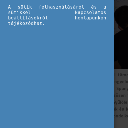
A sütik felhasználásáról és a
sütikkel kapcsolatos
beállításokról honlapunkon
tájékozódhat.
Az Európai Unió által támo
november elején a lengyelo
Portugália, Románia, Spany
kisvárosban, hogy közösen t
Mondj Nemet A Gyűlölet
mibenlétének, okainak és 
résztvevők kritikus gondol
volt.