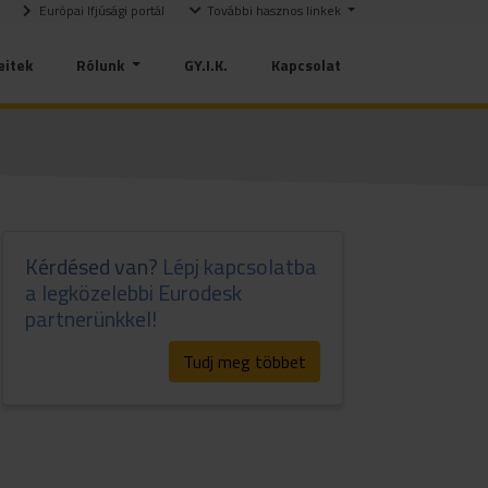
Európai Ifjúsági portál
További hasznos linkek
eitek
Rólunk
GY.I.K.
Kapcsolat
Kérdésed van?
Lépj kapcsolatba
a legközelebbi Eurodesk
partnerünkkel!
Tudj meg többet