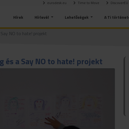
eurodesk.eu
Time to Move
DiscoverEU
Hírek
Hírlevél
Lehetőségek
A Ti történet
Say NO to hate! projekt
 és a Say NO to hate! projekt