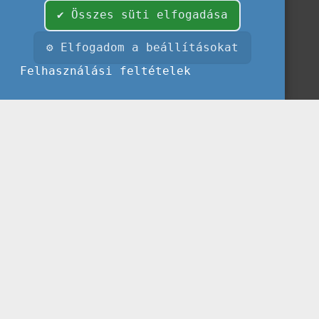
✔ Összes süti elfogadása
⚙ Elfogadom a beállításokat
Felhasználási feltételek