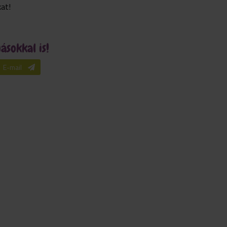
kat!
sokkal is!
E-mail