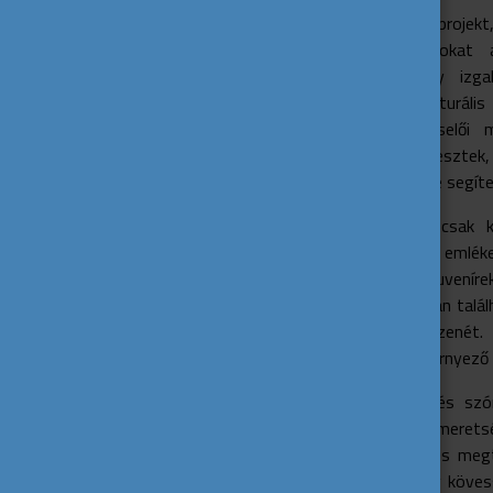
Mint a többi hasonló projekt,
ösztönözve a fiatalokat 
szervezésére. Az így izg
megrendezett interkulturáli
minden ország képviselői m
többieknek. Kahoot tesztek
esküvő megelevenítése segítet
Természetesen nem csak kö
barátságok, hihetetlen emlék
tudás mellett ilyen szuvenír
elmentünk a kisvárosban talál
a közös nyelvet, a zenét. 
Pińczówban, vagy a környező t
Hasznos, informatív és szó
kultúrákon átívelő ismeret
elfogadóbb jövő felé és meg
mindannyiótokat, hogy kövess