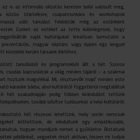
 ez is az informális oktatás keretein belül valósult meg,
a közös ötletelésre, csapatmunkára és workshopok
almassá váló tanulást feldobták még az esténként
s estek. Ezeket az estéket az tette különlegessé, hogy
egpróbálták saját kultúrájukat kreatívan bemutatni a
, prezentációk, magyar néptánc vagy éppen egy lengyel
t közelebb kerülni társaink életéhez.
tött tanulásból és programokból állt a hét. Szoros
ek, csodás kapcsolatok a világ minden tájáról – a szakmai
eket hoztunk magunkkal. Mi, résztvevők majd’ minden este
ható karaoke bárba, ahol kultúrától függetlenül megtaláltuk
A hét szabadnapján pedig többen kirándulást tettünk
elepüléseken, tovább bővítve tudásunkat a helyi kultúráról.
rakoztató hét részesei lehettünk, mely során nemcsak
ségeket köthettünk, de elindultunk egy empatikusabb,
tanultuk, hogyan mondjunk nemet a gyűlöletre. Biztatunk
étek példánkat, vegyetek részt aktívan, hiszen mi tudjuk