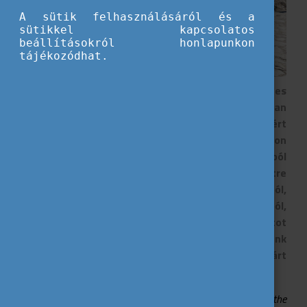
A sütik felhasználásáról és a
sütikkel kapcsolatos
beállításokról honlapunkon
tájékozódhat.
2026 tavaszán részt vettünk egy egyhetes
Erasmus+ ifjúsági cserén Moraira városában
Spanyolországban, ahol a Fiatalok a részvételért
Egyesületet képviseltük. Már az első naptól nagyon
jó volt a hangulat, mert sok különböző országból
érkezett fiatallal ismerkedhettünk meg. A projektre
érkeztek Spanyolországból, Portugáliából,
Csehországból, Lengyelországból, Horvátországból,
és mi Magyarországról. Nagyon jó csapatot
alkottunk így 5-en a srácokkal. Repülővel érkeztünk
meg Alicantéba és onnan egy 2 órás buszozás várt
ránk mire eljutottunk Morairába.
A projekt témája a „
youth democracy and inclusion in the