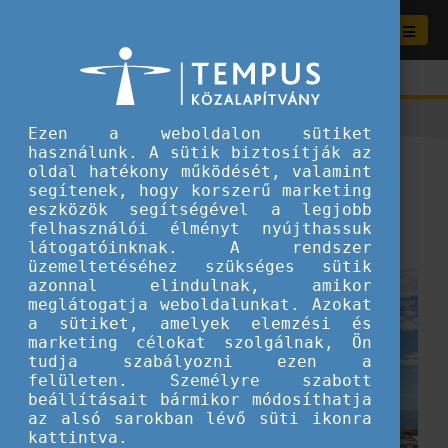
Ezen a weboldalon sütiket
használunk. A sütik biztosítják az
Ifjúsági csere Morairában
oldal hatékony működését, valamint
segítenek, hogy korszerű marketing
eszközök segítségével a legjobb
2026.05.14.
felhasználói élményt nyújthassuk
Ifjúsági csere
látogatóinknak. A rendszer
üzemeltetéséhez szükséges sütik
azonnal elindulnak, amikor
meglátogatja weboldalunkat. Azokat
a sütiket, amelyek elemzési és
marketing célokat szolgálnak, Ön
tudja szabályozni ezen a
felületen. Személyre szabott
beállításait bármikor módosíthatja
az alsó sarokban lévő süti ikonra
kattintva.