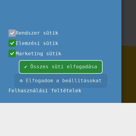
Feliratkozás
Rendszer sütik
Elemzési sütik
Marketing sütik
✔ Összes süti elfogadása
⚙ Elfogadom a beállításokat
Felhasználási feltételek
Impresszum
Felhasználási feltételek