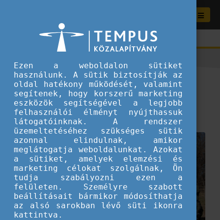
Ezen a weboldalon sütiket
használunk. A sütik biztosítják az
iCitizen 2.0 ifjúsági csere
oldal hatékony működését, valamint
segítenek, hogy korszerű marketing
eszközök segítségével a legjobb
2024.06.06.
felhasználói élményt nyújthassuk
Ifjúsági csere
látogatóinknak. A rendszer
üzemeltetéséhez szükséges sütik
azonnal elindulnak, amikor
meglátogatja weboldalunkat. Azokat
a sütiket, amelyek elemzési és
marketing célokat szolgálnak, Ön
tudja szabályozni ezen a
felületen. Személyre szabott
beállításait bármikor módosíthatja
az alsó sarokban lévő süti ikonra
kattintva.