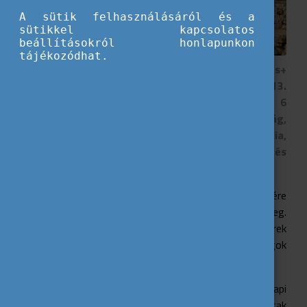
A sütik felhasználásáról és a
sütikkel kapcsolatos
beállításokról honlapunkon
tájékozódhat.
A Fiatalok a részételért Egyesület az Erasmus+
program keretein belül szervezett március 7-13.
között Liptódon ifjúsági cserét. A programra 6
országból érkeztek résztvevők (Horvátország,
Csehország, Olaszország, Litvánia, Portugália,
Magyarország). A téma az internet megismerése és
helyes használata volt.
Az első nap egymás megismeréséről szólt. Szerencsére
nagyon aktív és nyitott személyeket ismerhettünk meg.
A hajnalig tartó beszélgetések és az emberek
közvetlenségének köszönhetően szoros barátságok
alakultak ki.
Egy helyi konyha szakácsai főztek nekünk napi
háromszor, ahol csak kiváló magyar ételeket szolgáltak