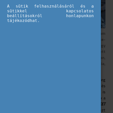
A sütik felhasználásáról és a
sütikkel kapcsolatos
beállításokról honlapunkon
tájékozódhat.
2022. november 2-től 9-ig az Erasmus+ program
keretén belül a Tallinntól 30 kilométerre lévő Kose-
Uuemoisa nevezetű településen vettünk részt egy
nemzetközi tréningen. A programon 30 fiatal vett
részt 7 különböző országból. (Lengyelországban,
Észtország, Magyarország, Portugália, Litvánia,
Olaszország, Azerbajdzsán)
Több mint tíz óra utazás után kedden éjjel érkeztünk meg
a szállásra, ahol a helyiek vendégszeretete és
nagylelkűsége már akkor érződött. Másnap bele is
vágtunk a dolgok közepébe, miután kicsit megismertük a
többi résztvevőt.
A projekt középpontjában a
NEET
fiatalok
(aki jelenleg nem dolgozik és nem vesz részt