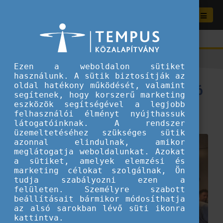
Ezen a weboldalon sütiket
használunk. A sütik biztosítják az
Észtországi élménybeszámoló
oldal hatékony működését, valamint
segítenek, hogy korszerű marketing
eszközök segítségével a legjobb
2024.06.06.
felhasználói élményt nyújthassuk
Képzés
látogatóinknak. A rendszer
üzemeltetéséhez szükséges sütik
azonnal elindulnak, amikor
meglátogatja weboldalunkat. Azokat
a sütiket, amelyek elemzési és
marketing célokat szolgálnak, Ön
tudja szabályozni ezen a
felületen. Személyre szabott
beállításait bármikor módosíthatja
az alsó sarokban lévő süti ikonra
kattintva.