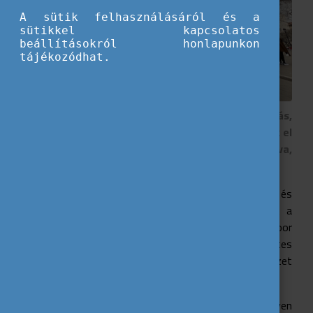
A sütik felhasználásáról és a
sütikkel kapcsolatos
beállításokról honlapunkon
tájékozódhat.
A barcelonai „Power of Images” ifi cserén a fotózás,
a videó készítés és a videó trükkjeiben mélyedtünk el
a 21. század társadalmi problémáit feldolgozva,
ábrázolva.
2022. február 8 – 16. között egy rendkívül tanulságos és
izgalmas Erasmus+ ifjúsági cserén vehettünk részt a
Youth BCN
spanyol partnerszervezetünk, a Second Floor
Second Room magyar informális csoport és a Puentes
Hungary újonnan alapult magyar civilszervezet
jóvoltából.
Tanulságos és kreatív módon, a nem formális, élményen