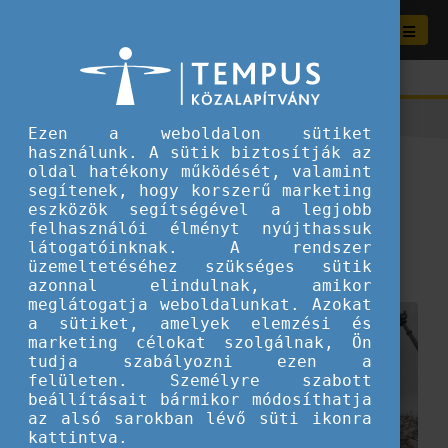
Ezen a weboldalon sütiket
használunk. A sütik biztosítják az
Barcelonában
oldal hatékony működését, valamint
segítenek, hogy korszerű marketing
Erasmuserkedtünk
eszközök segítségével a legjobb
felhasználói élményt nyújthassuk
látogatóinknak. A rendszer
2022.11.23.
üzemeltetéséhez szükséges sütik
Ifjúsági csere
azonnal elindulnak, amikor
meglátogatja weboldalunkat. Azokat
a sütiket, amelyek elemzési és
marketing célokat szolgálnak, Ön
tudja szabályozni ezen a
felületen. Személyre szabott
beállításait bármikor módosíthatja
az alsó sarokban lévő süti ikonra
kattintva.