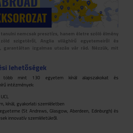
tanulni nemcsak presztízs, hanem életre szóló élmény
zöld szigetéről, Anglia világhírű egyetemeiről és
, garantáltan izgalmas utazás vár rád. Nézzük, mit
si lehetőségek
n több mint 130 egyetem kínál alapszakokat és
hírű intézmények:
, UCL
 kínál, gyakorlati szemléletben
 egyeteme (St Andrews, Glasgow, Aberdeen, Edinburgh) és
sek innovatív szemléletükről.