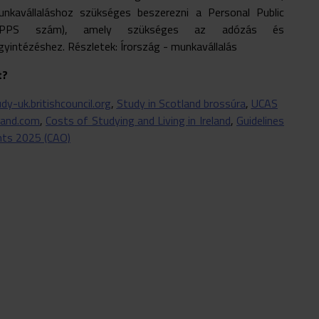
unkavállaláshoz szükséges beszerezni a Personal Public
 (PPS szám), amely szükséges az adózás és
gyintézéshez. Részletek:
Írország - munkavállalás
t?
dy-uk.britishcouncil.org
,
Study in Scotland brossúra
,
UCAS
eland.com
,
Costs of Studying and Living in Ireland
,
Guidelines
ts 2025 (CAO)