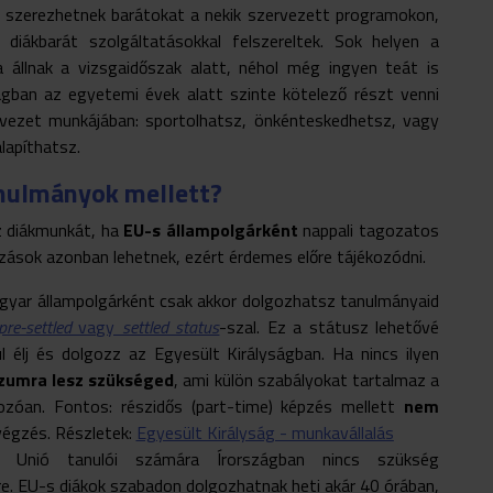
n szerezhetnek barátokat a nekik szervezett programokon,
iákbarát szolgáltatásokkal felszereltek. Sok helyen a
va állnak a vizsgaidőszak alatt, néhol még ingyen teát is
ságban az egyetemi évek alatt szinte kötelező részt venni
rvezet munkájában: sportolhatsz, önkénteskedhetsz, vagy
alapíthatsz.
anulmányok mellett?
z diákmunkát, ha
EU-s állampolgárként
nappali tagozatos
ozások azonban lehetnek, ezért érdemes előre tájékozódni.
gyar állampolgárként csak akkor dolgozhatsz tanulmányaid
pre-settled
vagy
settled status
-szal. Ez a státusz lehetővé
l élj és dolgozz az Egyesült Királyságban. Ha nincs ilyen
ízumra lesz szükséged
, ami külön szabályokat tartalmaz a
ozóan. Fontos: részidős (part-time) képzés mellett
nem
égzés. Részletek:
Egyesült Királyság - munkavállalás
 Unió tanulói számára Írországban nincs szükség
re. EU-s diákok szabadon dolgozhatnak heti akár 40 órában,