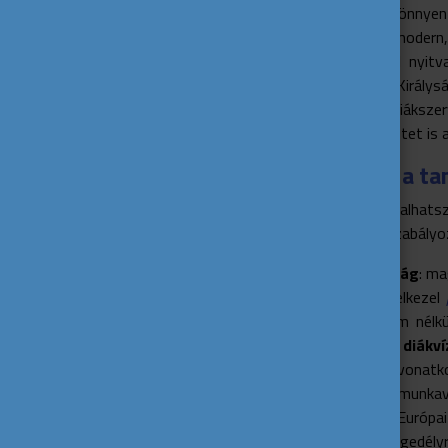
hangulat: a hallgatók könnye
a kampuszok pedig modern, d
könyvtárak éjjel-nappal nyit
kínálnak. Az Egyesült Király
valamilyen klub vagy diáksze
akár saját diákszervezetet is 
Dolgozhatsz is a t
Mindkét országban vállalhats
hallgató vagy. Eltérő szabály
Egyesült Királyság
: ma
mellett, ha rendelkezel
teszi, hogy vízum nélkü
státuszod, akkor
diákv
munkavállalásra vonatk
engedélyezett a munkav
Írország
: Az Európai
munkavállalási engedély