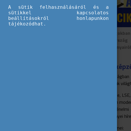
A sütik felhasználásáról és a
Fiataloknak
sütikkel kapcsolatos
beállításokról honlapunkon
ajánljuk
tájékozódhat.
Az angolszász országokban 
is! Legyen szó Írország 
különleges hagyományairól
érdemes tudni!
Egyetemek és képzé
Az Egyesült Királyságba
mesterszakokat, köztük világ
Oxford, Cambridge, LSE
Számos egyetem modern,
Skócia négy történelmi
modern intézményei híre
Írország neves egyetemei: