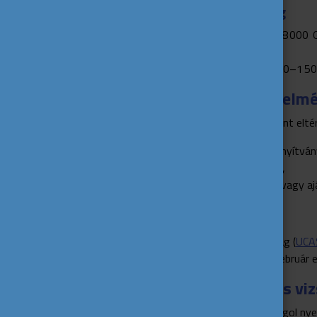
Egyesült Királyság
Tandíj: 11 400–38 000 
számítanak
Megélhetés: 1 200–1 50
Felvételi követelm
Jelentkezni országonként eltérő
középiskolai bizonyítván
angol nyelvtudás,
motivációs levél vagy aj
Határidők:
Egyesült Királyság (
UCA
Írország (
CAO
): február e
Nyelvtanulás és vi
A tanítás mindenhol angol nye