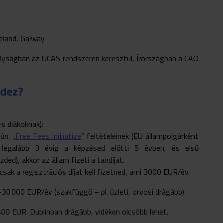
n
reland, Galway
ályságban az UCAS rendszeren keresztül, Írországban a CAO
ndez?
s diákoknak):
ún. „
Free Fees Initiative
” feltételeinek (EU állampolgárként
 legalább 3 évig a képzésed előtti 5 évben, és első
ded), akkor az állam fizeti a tandíjat.
sak a regisztrációs díjat kell fizetned, ami 3000 EUR/év
0 000 EUR/év (szakfüggő – pl. üzleti, orvosi drágább)
00 EUR. Dublinban drágább, vidéken olcsóbb lehet.