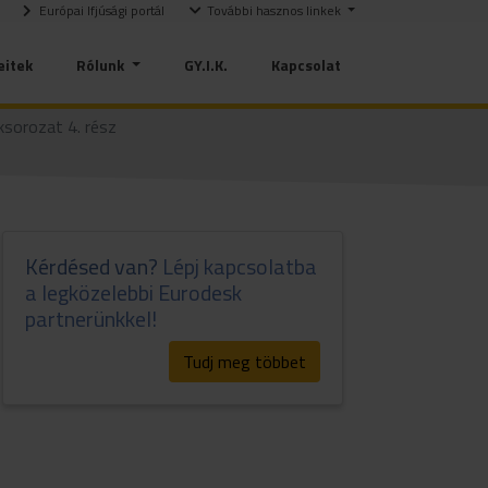
Európai Ifjúsági portál
További hasznos linkek
eitek
Rólunk
GY.I.K.
Kapcsolat
ksorozat 4. rész
Kérdésed van?
Lépj kapcsolatba
a legközelebbi Eurodesk
partnerünkkel!
Tudj meg többet