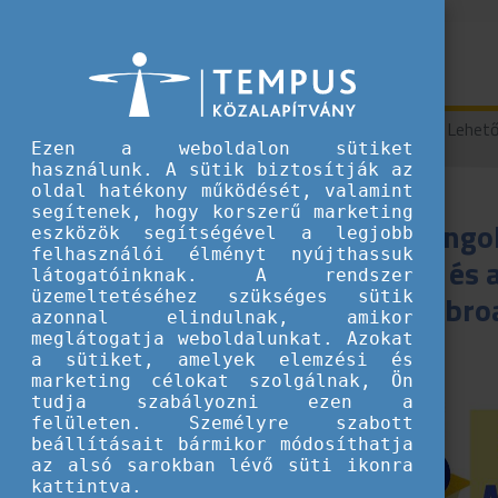
Hírek
Tanulj angolul külföldön! - Lehe
Ezen a weboldalon sütiket
használunk. A sütik biztosítják az
oldal hatékony működését, valamint
segítenek, hogy korszerű marketing
Tanulj ango
eszközök segítségével a legjobb
felhasználói élményt nyújthassuk
Írországban és 
látogatóinknak. A rendszer
üzemeltetéséhez szükséges sütik
abroa
azonnal elindulnak, amikor
meglátogatja weboldalunkat. Azokat
2025.09.24.
a sütiket, amelyek elemzési és
marketing célokat szolgálnak, Ön
Tippek és ötletek
tudja szabályozni ezen a
fiataloknak
felületen. Személyre szabott
beállításait bármikor módosíthatja
Nemzetközi
az alsó sarokban lévő süti ikonra
kattintva.
élmények