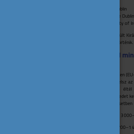
Trinity College Dublin
University College Dubli
National University of I
A jelentkezés az Egyesült Kir
rendszeren keresztül történik.
Mennyibe kerül mi
Írország
Tandíj alapképzésen (EU-
Ha megfelelsz az 
az EU-ban éltél
alapképzésedet kez
ebben az esetben c
Mesterképzésen: 3 000–3
Megélhetés: kb. 700–1 4