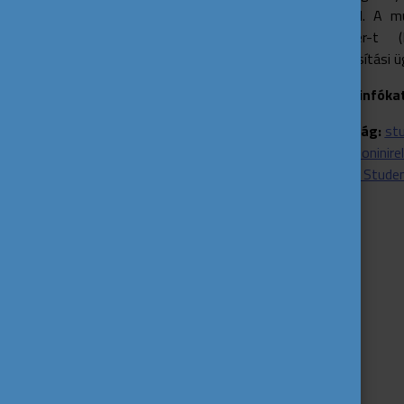
korlátozás nélkül. A m
Service Number-t
társadalombiztosítási ü
Hol találod a további infóka
Egyesült Királyság:
stu
Írország:
educationinir
for EU/EFTA/UK Studen