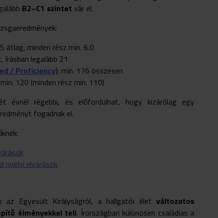
egalább
B2–C1 szintet
vár el.
vizsgaeredmények:
6.5 átlag, minden rész min. 6.0
t, írásban legalább 21
d / Proficiency)
: min. 176 összesen
: min. 120 (minden rész min. 110)
t évnél régebbi, és előfordulhat, hogy kizárólag egy
eredményt fogadnak el.
őknek:
lvárások
l nyelvi elvárások
 az Egyesült Királyságról, a hallgatói élet
változatos
pítő élményekkel teli
. Írországban különösen családias a