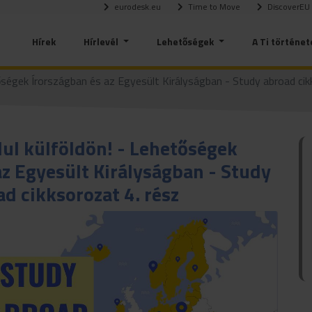
eurodesk.eu
Time to Move
DiscoverEU
Hírek
Hírlevél
Lehetőségek
A Ti történet
tőségek Írországban és az Egyesült Királyságban - Study abroad cik
lul külföldön! - Lehetőségek
az Egyesült Királyságban - Study
d cikksorozat 4. rész