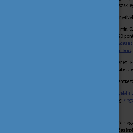
A legtöbb egyetem és szak l
A leggyakrabban elvárt nyelv
IELTS Academic
: min. 
TOEFL iBT
: min. 90 pon
Cambridge (C1 Advance
Duolingo English Test
A nyelvvizsga nem lehet ké
vizsgaalkalommal teljesített 
További információk jelentkez
Írország:
Angol nyelvi e
Egyesült Királyság:
Ango
Hallgatói élet
Legyen szó Írországról vagy
programokkal és közösségé