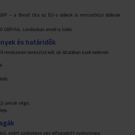
GBP – a Brexit óta az EU-s diákok is nemzetközi diáknak
0 GBP/hó, Londonban ennél is több.
ények és határidők
 rendszeren keresztül kell, de általában ezek kellenek:
y,
ánló.
S
): január vége,
leje.
zsgák
lvű, ezért szükséges egy elfogadott nyelvvizsga.