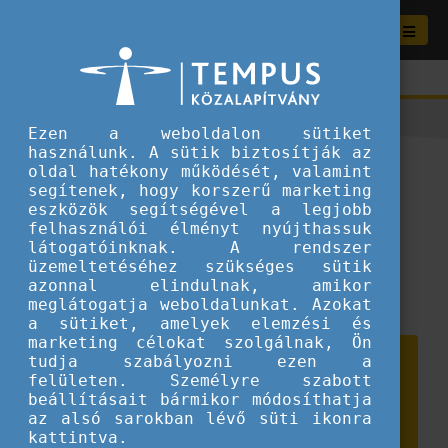
Ezen a weboldalon sütiket
használunk. A sütik biztosítják az
Mindenkinek jár az európai
oldal hatékony működését, valamint
segítenek, hogy korszerű marketing
kaland! – Útmutató
eszközök segítségével a legjobb
felhasználói élményt nyújthassuk
fiataloknak
látogatóinknak. A rendszer
üzemeltetéséhez szükséges sütik
2025.11.05.
azonnal elindulnak, amikor
meglátogatja weboldalunkat. Azokat
Tippek és ötletek fiataloknak
a sütiket, amelyek elemzési és
marketing célokat szolgálnak, Ön
tudja szabályozni ezen a
felületen. Személyre szabott
beállításait bármikor módosíthatja
az alsó sarokban lévő süti ikonra
kattintva.