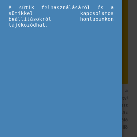
A sütik felhasználásáról és a
sütikkel kapcsolatos
beállításokról honlapunkon
tájékozódhat.
Úgy érzed, hátrányból indulsz, és elakadtál a
keresésében? Anyagi nehézségek, egészségügyi
kihívások, földrajzi távolság vagy más akadály miatt
tűnik elérhetetlennek egy nemzetközi program? Az
Eurodesk magyar nyelvű, inkluzivitásról szóló
brossúrája segít abban, hogy megtaláld a hozzád illő
lehetőséget és az ahhoz vezető utat!