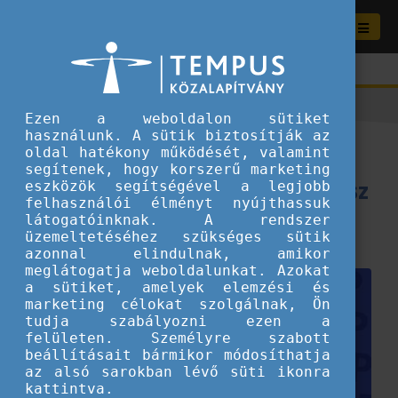
Ezen a weboldalon sütiket
használunk. A sütik biztosítják az
Bemutatkoznak a magyar
oldal hatékony működését, valamint
segítenek, hogy korszerű marketing
Eurodesk hálózat tagjai! 8. rész
eszközök segítségével a legjobb
felhasználói élményt nyújthassuk
látogatóinknak. A rendszer
2026.02.06.
üzemeltetéséhez szükséges sütik
Szervezeteknek ajánljuk
azonnal elindulnak, amikor
meglátogatja weboldalunkat. Azokat
a sütiket, amelyek elemzési és
marketing célokat szolgálnak, Ön
tudja szabályozni ezen a
felületen. Személyre szabott
beállításait bármikor módosíthatja
az alsó sarokban lévő süti ikonra
kattintva.