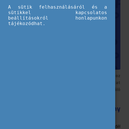
A sütik felhasználásáról és a
sütikkel kapcsolatos
beállításokról honlapunkon
tájékozódhat.
Az Eurodesk fennállásának 35. évfordulójához
kapcsolódva bemutatjuk a magyar partneri hálózat
tagjait. Minden hónapban más-más tagunk inspiráló
gondolatait osztjuk meg.
Ternai Adél – Talentum Alapítvány
(Szeged)
A szervezet 2014 óta tagja a hálózatnak, ahol Adél