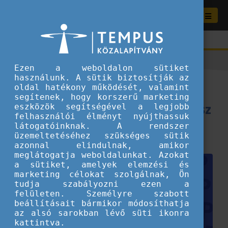
Ezen a weboldalon sütiket
használunk. A sütik biztosítják az
Bemutatkoznak a magyar
oldal hatékony működését, valamint
segítenek, hogy korszerű marketing
Eurodesk hálózat tagjai! 2. rész
eszközök segítségével a legjobb
felhasználói élményt nyújthassuk
látogatóinknak. A rendszer
2025.06.02.
üzemeltetéséhez szükséges sütik
Szervezeteknek ajánljuk
azonnal elindulnak, amikor
meglátogatja weboldalunkat. Azokat
a sütiket, amelyek elemzési és
marketing célokat szolgálnak, Ön
tudja szabályozni ezen a
felületen. Személyre szabott
beállításait bármikor módosíthatja
az alsó sarokban lévő süti ikonra
kattintva.