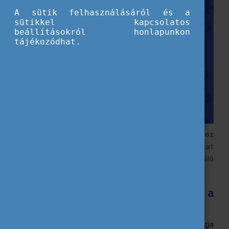
A sütik felhasználásáról és a
sütikkel kapcsolatos
beállításokról honlapunkon
tájékozódhat.
Az Eurodesk fennállásának 35. évfordulójához
kapcsolódva bemutatjuk a magyar partneri hálózat
tagjait. Minden hónapban más-más tagunk inspiráló
gondolatait osztjuk meg.
László Miklós – Fiatalok a
Részvételért Egyesület (Pécsvárad)
Az egyesület, és ezzel együtt Löszös is
2019 óta
tagja